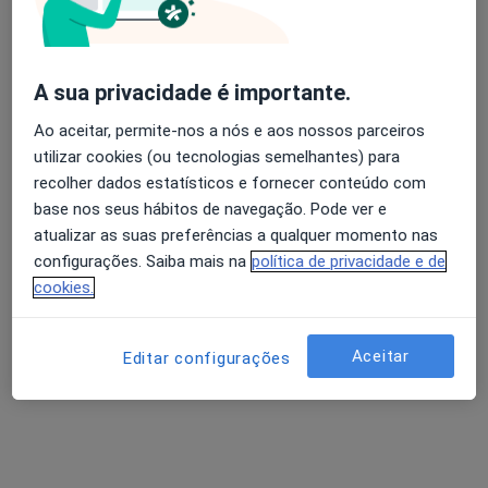
Dr. David Serra
Avaliação dos usuários: 4,6 na Play Store e 4,2 na
A sua privacidade é importante.
Dermatologista
Apple
Ao aceitar, permite-nos a nós e aos nossos parceiros
3 opiniões
utilizar cookies (ou tecnologias semelhantes) para
Praceta Robalo Cordeiro, Coimbra
•
Mapa
recolher dados estatísticos e fornecer conteúdo com
Idealmed - Unidade Hospitalar de Coimbra
base nos seus hábitos de navegação. Pode ver e
Esse especialista não oferece agendamento online para esse endereço.
atualizar as suas preferências a qualquer momento nas
configurações. Saiba mais na
política de privacidade e de
Solicite um atendimento
cookies.
Aceitar
Editar configurações