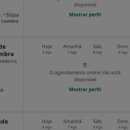
disponível
Coimbra Rua D. Manuel I, Nº8, Coimbra
•
Mapa
Mostrar perfil
e Coimbra
de
Hoje
Amanhã
Sáb,
Dom,
imbra
6 Ago
7 Ago
8 Ago
9 Ago
ediátrico,
O agendamento online não está
disponível
pa
Mostrar perfil
úde
Hoje
Amanhã
Sáb,
Dom,
6 Ago
7 Ago
8 Ago
9 Ago