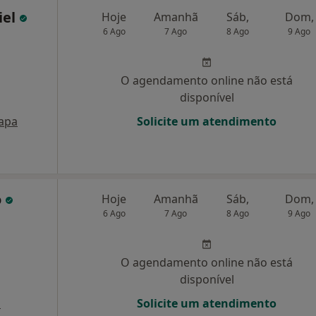
iel
Hoje
Amanhã
Sáb,
Dom,
6 Ago
7 Ago
8 Ago
9 Ago
O agendamento online não está
disponível
apa
Solicite um atendimento
o
Hoje
Amanhã
Sáb,
Dom,
6 Ago
7 Ago
8 Ago
9 Ago
O agendamento online não está
disponível
a
Solicite um atendimento