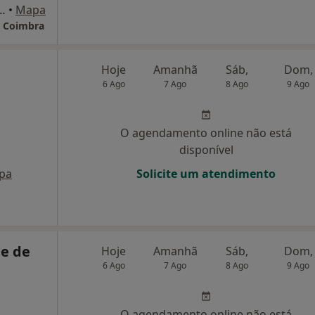
Coimbra Rua D. Manuel I, Nº8, Coimbra
•
Mapa
e Coimbra
Hoje
Amanhã
Sáb,
Dom,
6 Ago
7 Ago
8 Ago
9 Ago
O agendamento online não está
disponível
pa
Solicite um atendimento
e de
Hoje
Amanhã
Sáb,
Dom,
6 Ago
7 Ago
8 Ago
9 Ago
O agendamento online não está