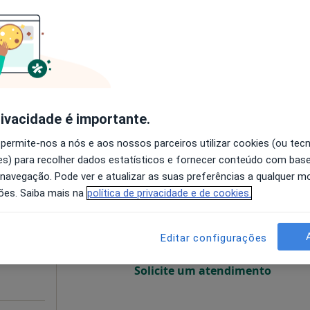
O agendamento online não está
disponível
de de Coimbra, Coimbra
•
Mapa
Solicite um atendimento
 gratuito
rivacidade é importante.
 permite-nos a nós e aos nossos parceiros utilizar cookies (ou tec
s) para recolher dados estatísticos e fornecer conteúdo com bas
ereira
Hoje
Amanhã
Sáb,
Dom,
 navegação. Pode ver e atualizar as suas preferências a qualquer 
6 Ago
7 Ago
8 Ago
9 Ago
ões. Saiba mais na
política de privacidade e de cookies.
O agendamento online não está
Editar configurações
disponível
Solicite um atendimento