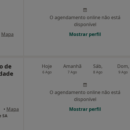
O agendamento online não está
disponível
Mapa
Mostrar perfil
o de
Hoje
Amanhã
Sáb,
Dom,
idade
6 Ago
7 Ago
8 Ago
9 Ago
O agendamento online não está
disponível
•
Mapa
Mostrar perfil
e SA