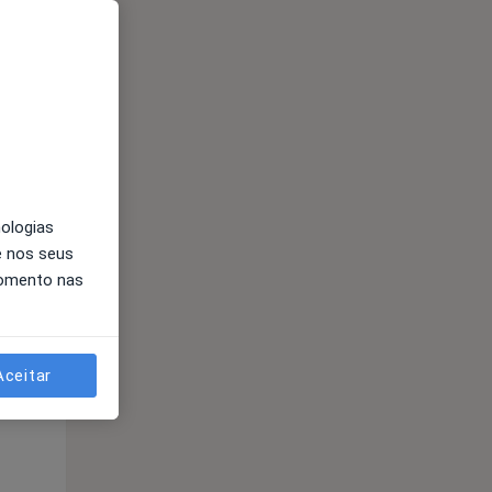
nologias
e nos seus
Segunda-feira
Ter,
Qua
momento nas
10 Ago
11 Ago
12 Ago
Aceitar