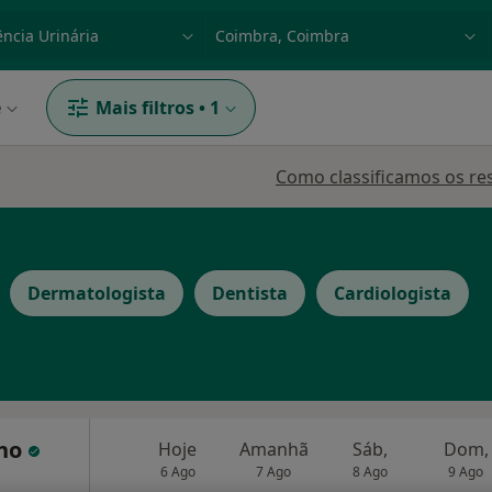
dade, doença ou nome
p. ex. Lisboa
e
Mais filtros
•
1
Como classificamos os re
Dermatologista
Dentista
Cardiologista
nho
Hoje
Amanhã
Sáb,
Dom,
6 Ago
7 Ago
8 Ago
9 Ago