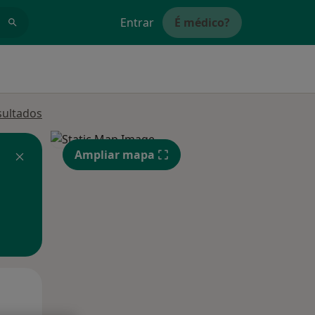
Entrar
É médico?
sultados
Ampliar mapa
Segunda-feira
Ter,
Qua
10 Ago
11 Ago
12 Ago