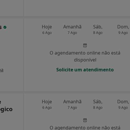
es
Hoje
Amanhã
Sáb,
Dom,
6 Ago
7 Ago
8 Ago
9 Ago
O agendamento online não está
disponível
pa
Solicite um atendimento
e
Hoje
Amanhã
Sáb,
Dom,
gico
6 Ago
7 Ago
8 Ago
9 Ago
O agendamento online não está