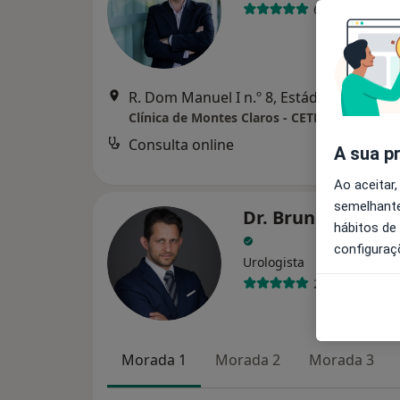
6 opiniões
R. Dom Manuel I n.º 8, Estádio Cida
Clínica de Montes Claros - CETRUC
Consulta online
Serviço
A sua p
Ao aceitar,
semelhante
Dr. Bruno Jorge P
hábitos de
configuraç
Urologista
2 opiniões
Morada 1
Morada 2
Morada 3