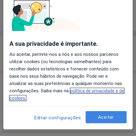
Solicite um atendimento
Experiência
Preços
Consultórios
Opiniões
A sua privacidade é importante.
Experiência
Ao aceitar, permite-nos a nós e aos nossos parceiros
Mostrar mais detalhes
sobre a experiência
utilizar cookies (ou tecnologias semelhantes) para
recolher dados estatísticos e fornecer conteúdo com
base nos seus hábitos de navegação. Pode ver e
atualizar as suas preferências a qualquer momento nas
Preços
configurações. Saiba mais na
política de privacidade e de
Sem informação sobre serviços e preços
cookies.
Este especialista ainda não adicionou nenhuma
informação sobre serviços
Aceitar
Editar configurações