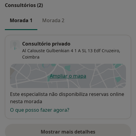
Consultórios (2)
Morada 1
Morada 2
Consultório privado
Al Calouste Gulbenkian 4 1 A SL 13 Edf Cruzeiro,
Coimbra
Ampliar o mapa
abre num novo separador
Disponibilidade
Este especialista não disponibiliza reservas online
nesta morada
O que posso fazer agora?
Mostrar mais detalhes
sobre o endereço