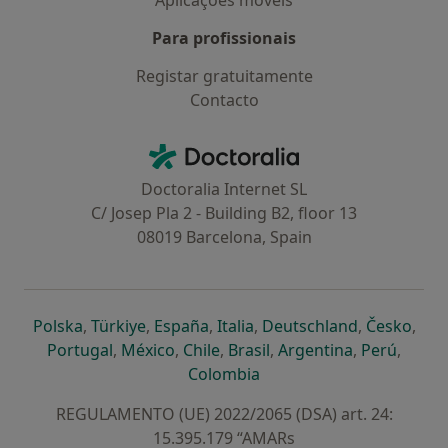
Aplicações móveis
Para profissionais
Registar gratuitamente
Contacto
Contacto
Doctoralia - Homepage
Doctoralia Internet SL
C/ Josep Pla 2 - Building B2, floor 13
08019 Barcelona, Spain
abre num novo separador
abre num novo separador
abre num novo separador
abre num novo separado
abre num n
abre
Polska
,
Türkiye
,
España
,
Italia
,
Deutschland
,
Česko
,
abre num novo separador
abre num novo separador
abre num novo separador
abre num novo separa
abre num no
abre n
Portugal
,
México
,
Chile
,
Brasil
,
Argentina
,
Perú
,
abre num novo separad
Colombia
REGULAMENTO (UE) 2022/2065 (DSA) art. 24:
15.395.179 “AMARs