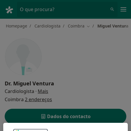
Men
O que procura?
Homepage
Cardiologista
Coimbra
Miguel Ventura
Mudar de cidade
Dr.
Miguel Ventura
sobre as especializações
Cardiologista
·
Mais
Coimbra
2 endereços
Dados do contacto