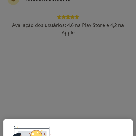
21 opiniões
Estrada da Circunvalação 14341, Porto
•
Mapa
Hospital CUF Porto
Avaliação dos usuários: 4,6 na Play Store e 4,2 na
Nenhum profissional neste centro médico tem consultas disponíveis
Apple
Mostrar perfil
Casa de Saúde Da Boavista
·
Mais
Urologista, Cirurgião geral, Cirurgião maxilo-facial
11 opiniões