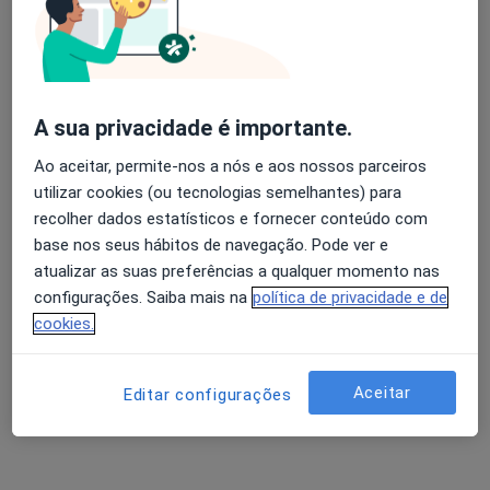
R Domingos Machado 186, Porto
•
Mapa
Casa de Saúde Da Boavista
Nenhum profissional neste centro médico tem consultas disponíveis
Mostrar perfil
A sua privacidade é importante.
Ao aceitar, permite-nos a nós e aos nossos parceiros
utilizar cookies (ou tecnologias semelhantes) para
recolher dados estatísticos e fornecer conteúdo com
base nos seus hábitos de navegação. Pode ver e
atualizar as suas preferências a qualquer momento nas
configurações. Saiba mais na
política de privacidade e de
cookies.
Centro Hospitalar Do Porto
·
Mais
Urologista, Anestesiologista, Cardiologista
Aceitar
Editar configurações
Largo Prof. Abel Salazar, Porto
•
Mapa
Centro Hospitalar Do Porto
Nenhum profissional neste centro médico tem consultas disponíveis