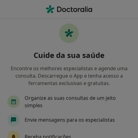
Men
Urologista • Porto, Porto
Filters
Mapa
Urologistas em Porto
Cuide da sua saúde
Como classificamos os resultados
Encontre os melhores especialistas e agende uma
consulta. Descarregue o App e tenha acesso a
ferramentas exclusivas e gratuitas.
Organize as suas consultas de um jeito
simples
Envie mensagens para os especialistas
Hospital CUF Porto
·
Mais
Urologista, Anátomopatologista, Anestesiologista
Receba notificações