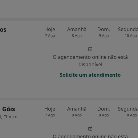
os
Hoje
Amanhã
Dom,
7 Ago
8 Ago
9 Ago
10 Ago
O agendamento online não está
disponível
Solicite um atendimento
 Góis
Hoje
Amanhã
Dom,
7 Ago
8 Ago
9 Ago
10 Ago
, Clínico
O agendamento online não está