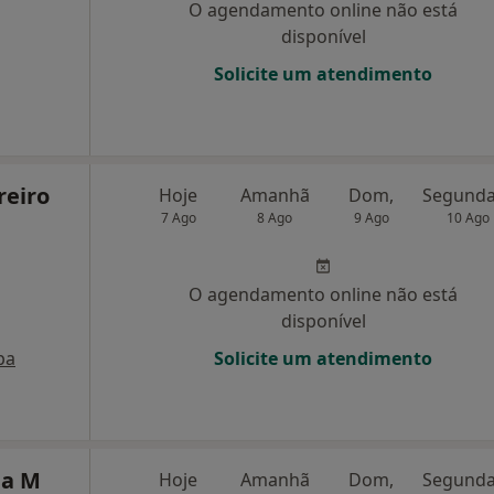
O agendamento online não está
disponível
Solicite um atendimento
reiro
Hoje
Amanhã
Dom,
7 Ago
8 Ago
9 Ago
10 Ago
O agendamento online não está
disponível
pa
Solicite um atendimento
ia M
Hoje
Amanhã
Dom,