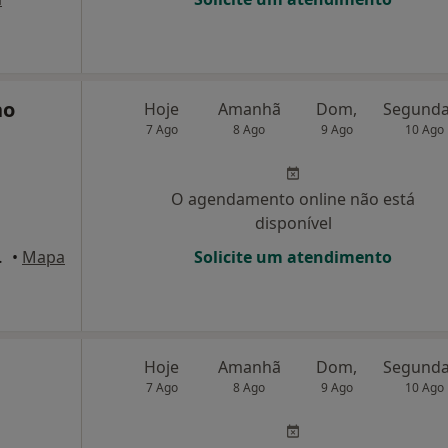
no
Hoje
Amanhã
Dom,
7 Ago
8 Ago
9 Ago
10 Ago
O agendamento online não está
disponível
va de Gaia
•
Mapa
Solicite um atendimento
Hoje
Amanhã
Dom,
7 Ago
8 Ago
9 Ago
10 Ago