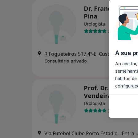
Dr. Francisco Mad
Pina
Urologista
2 opiniões
A sua p
R Fogueteiros 517,4º-E, Custóias Mts
•
M
Consultório privado
Ao aceitar,
semelhante
hábitos de
configuraç
Prof. Dr. Pedro A
Vendeira
Urologista
2 opiniões
Via Futebol Clube Porto Estádio - Entrada Nascente, piso -3,