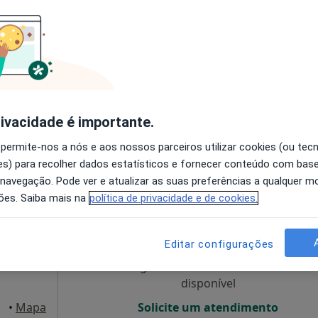
eira
Hoje
Amanhã
Dom,
7 Ago
8 Ago
9 Ago
10 Ago
O agendamento online não está
disponível
rivacidade é importante.
apa
Solicite um atendimento
 permite-nos a nós e aos nossos parceiros utilizar cookies (ou tec
s) para recolher dados estatísticos e fornecer conteúdo com bas
 navegação. Pode ver e atualizar as suas preferências a qualquer 
ões. Saiba mais na
política de privacidade e de cookies.
Hoje
Amanhã
Dom,
7 Ago
8 Ago
9 Ago
10 Ago
Editar configurações
O agendamento online não está
disponível
 Porto
•
Mapa
Solicite um atendimento