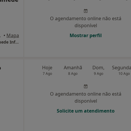
O agendamento online não está
disponível
 de Infesta
•
Mapa
Mostrar perfil
Associação de Socorros Mútuos de São Mamede Infesta
o
Hoje
Amanhã
Dom,
7 Ago
8 Ago
9 Ago
10 Ago
O agendamento online não está
disponível
Solicite um atendimento