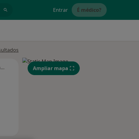
Entrar
É médico?
sultados
Segunda-feira
Ter,
Qua
Qui,
Ampliar mapa
11 Ago
12 Ago
13 Ago