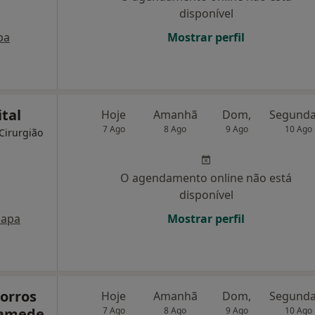
disponível
pa
Mostrar perfil
tal
Hoje
Amanhã
Dom,
7 Ago
8 Ago
9 Ago
10 Ago
 Cirurgião
O agendamento online não está
disponível
apa
Mostrar perfil
corros
Hoje
Amanhã
Dom,
Mamede
7 Ago
8 Ago
9 Ago
10 Ago