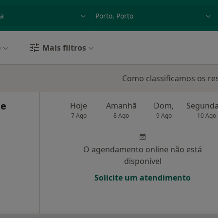
dade, doença ou nome
p. ex. Lisboa
e
Mais filtros
Como classificamos os re
de
Hoje
Amanhã
Dom,
7 Ago
8 Ago
9 Ago
10 Ago
O agendamento online não está
disponível
Solicite um atendimento