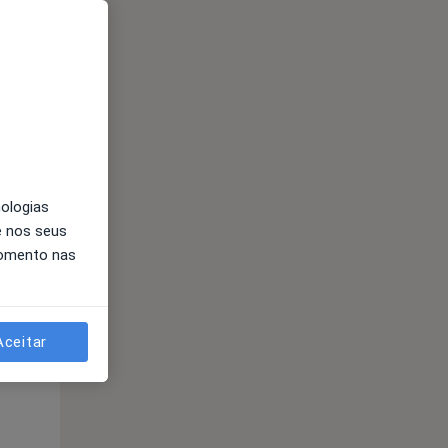
Segunda-feira
Ter,
Qua
Qui,
11 Ago
12 Ago
13 Ago
nologias
e nos seus
momento nas
Segunda-feira
Ter,
Qua
Qui,
11 Ago
12 Ago
13 Ago
Aceitar