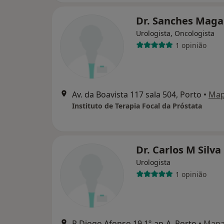
Dr. Sanches Maga
Urologista, Oncologista
1 opinião
Av. da Boavista 117 sala 504, Porto
•
Ma
Instituto de Terapia Focal da Próstata
Dr. Carlos M Silva
Urologista
1 opinião
R Diogo Afonso 19,1º-ap-A, Porto
•
Map