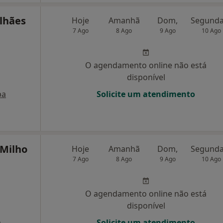
lhães
Hoje
Amanhã
Dom,
7 Ago
8 Ago
9 Ago
10 Ago
O agendamento online não está
disponível
pa
Solicite um atendimento
 Milho
Hoje
Amanhã
Dom,
7 Ago
8 Ago
9 Ago
10 Ago
O agendamento online não está
disponível
a
Solicite um atendimento