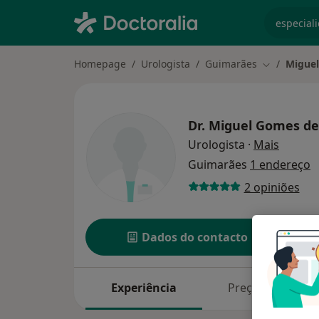
especiali
Homepage
Urologista
Guimarães
Miguel
Mudar de c
Dr.
Miguel Gomes de
sobre a
Urologista
·
Mais
Guimarães
1 endereço
2 opiniões
Dados do contacto
Experiência
Preços