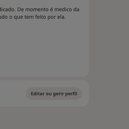
edicado. De momento é medico da
do o que tem feito por ela.
dor Conta eliminada
Editar ou gerir perfil