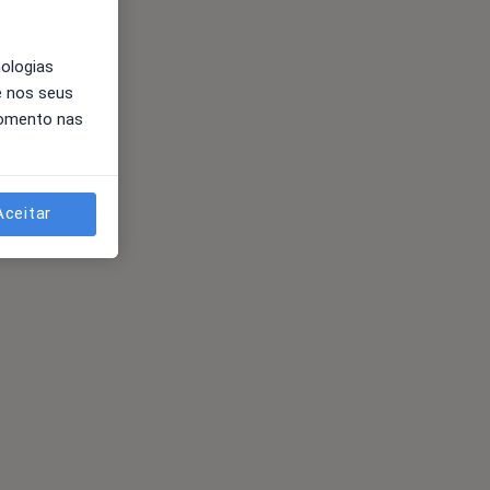
nologias
e nos seus
momento nas
Aceitar