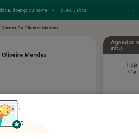
dade, doença ou nome
p. ex. Lisboa
 Gomes De Oliveira Mendes
idade
Agendar n
Inativo
 Oliveira Mendes
s especializações
Hoje
8 Ago
agend
Solicite um atendimento
Consultórios
Opiniões (2)