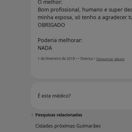
O melhor:
Bom profissional, humano e super d
minha esposa, só tenho a agradecer tu
OBRIGADO
Poderia melhorar:
NADA
na opinião do utiliza
1 de fevereiro de 2018
•
•
Doença
•
Denunciar abuso
É este médico?
Pesquisas relacionadas
Cidades próximas Guimarães