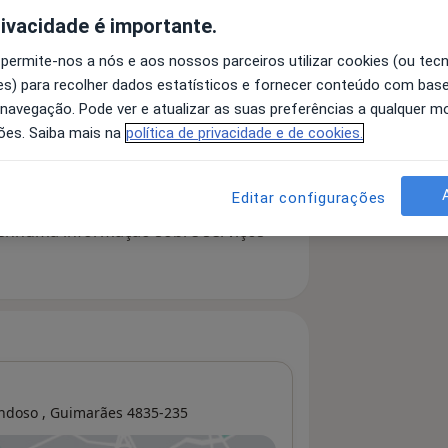
rivacidade é importante.
 permite-nos a nós e aos nossos parceiros utilizar cookies (ou tec
 detalhes
s) para recolher dados estatísticos e fornecer conteúdo com bas
bre a experiência
 navegação. Pode ver e atualizar as suas preferências a qualquer 
ões. Saiba mais na
política de privacidade e de cookies.
Editar configurações
serviços e preços
 nenhuma informação sobre serviços
ndoso ,
Guimarães
4835-235