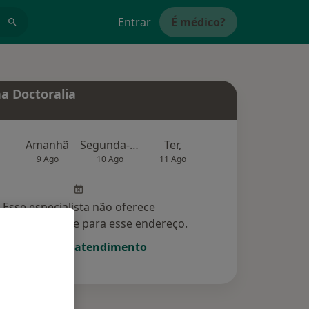
Entrar
É médico?
a Doctoralia
Amanhã
Segunda-feira
Ter,
Qua
Qui,
9 Ago
10 Ago
11 Ago
12 Ago
13 Ag
Esse especialista não oferece
amento online para esse endereço.
Solicite um atendimento