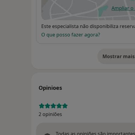
Ampliar o
ab
Disponibilidade
Este especialista não disponibiliza rese
O que posso fazer agora?
Mostrar mais
so
Opinioes
2 opiniões
Todas as opiniões são importantes,