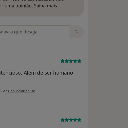
Saber mais sobre pareceres
ir uma opinião.
Saiba mais.
m opiniões
 atencioso. Além de ser humano
na opinião do utilizador CB
tro
•
Denunciar abuso