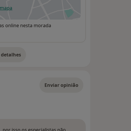
 mapa
re num novo separador
rvas online nesta morada
 detalhes
bre o endereço
Enviar opinião
 por isso os especialistas não