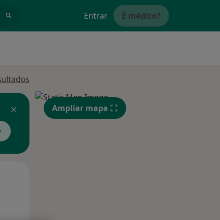
Entrar
É médico?
sultados
Ampliar mapa
Segunda-feira
Ter,
Qua
10 Ago
11 Ago
12 Ago