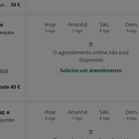
Primeira consulta Terapias Complementares e Alternativas
30 €
Hoje
Amanhã
Sáb,
Dom,
6 Ago
7 Ago
8 Ago
9 Ago
teopata
O agendamento online não está
disponível
apa
Solicite um atendimento
esde 40 €
os
Hoje
Amanhã
Sáb,
Dom,
6 Ago
7 Ago
8 Ago
9 Ago
upuntor