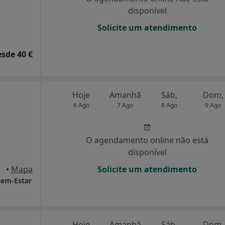
disponível
Solicite um atendimento
esde 40 €
Hoje
Amanhã
Sáb,
Dom,
6 Ago
7 Ago
8 Ago
9 Ago
O agendamento online não está
disponível
avém
•
Mapa
Solicite um atendimento
 Bem-Estar
Hoje
Amanhã
Sáb,
Dom,