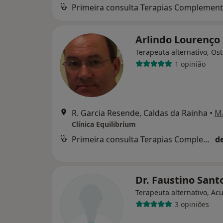
Arlindo Lourenço
Terapeuta alternativo, Os
1 opinião
R. Garcia Resende, Caldas da Rainha
•
M
Clínica Equilibríum
Primeira consulta Terapias Complementares e Alternativas
d
Dr. Faustino Sant
Terapeuta alternativo, Ac
3 opiniões