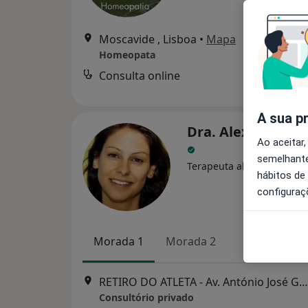
Moscavide , Lisboa
•
Mapa
Homeopata
Consulta online
Serviço
A sua p
Dra. Alexandra C
Ao aceitar,
semelhante
Terapeuta alternativo, Psi
hábitos de
configuraç
Morada 1
Morada 2
RETIRO DO ATLETA - Av. António José Gomes 38, 2805-139 Almada, Cova Da Piedade
Consultório privado