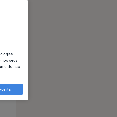
Segunda-feira
Ter,
Qua
nologias
10 Ago
11 Ago
12 Ago
e nos seus
momento nas
Aceitar