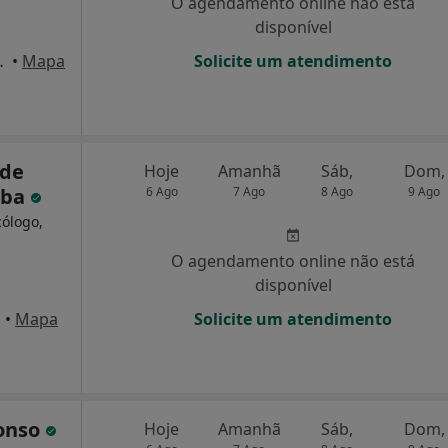
O agendamento online não está
disponível
sq , Santarém
•
Mapa
Solicite um atendimento
 de
Hoje
Amanhã
Sáb,
Dom,
lba
6 Ago
7 Ago
8 Ago
9 Ago
cólogo,
O agendamento online não está
disponível
a
•
Mapa
Solicite um atendimento
fonso
Hoje
Amanhã
Sáb,
Dom,