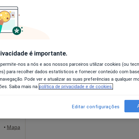
disponível
Solicite um atendimento
 gratuito
rivacidade é importante.
ordeiro
Hoje
Amanhã
Sáb,
Dom,
 permite-nos a nós e aos nossos parceiros utilizar cookies (ou tec
6 Ago
7 Ago
8 Ago
9 Ago
s) para recolher dados estatísticos e fornecer conteúdo com bas
cólogo
 navegação. Pode ver e atualizar as suas preferências a qualquer 
ões. Saiba mais na
política de privacidade e de cookies.
O agendamento online não está
disponível
Solicite um atendimento
Editar configurações
•
Mapa