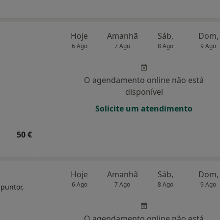
Hoje
Amanhã
Sáb,
Dom,
6 Ago
7 Ago
8 Ago
9 Ago
O agendamento online não está
disponível
Solicite um atendimento
50 €
Hoje
Amanhã
Sáb,
Dom,
6 Ago
7 Ago
8 Ago
9 Ago
upuntor,
O agendamento online não está