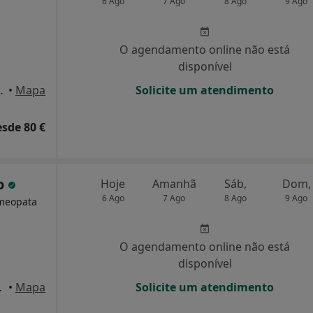
6 Ago
7 Ago
8 Ago
9 Ago
O agendamento online não está
disponível
º, sala B3, Aveiro, Aveiro
•
Mapa
Solicite um atendimento
esde 80 €
o
Hoje
Amanhã
Sáb,
Dom,
6 Ago
7 Ago
8 Ago
9 Ago
omeopata
O agendamento online não está
disponível
, Carcavelos
•
Mapa
Solicite um atendimento