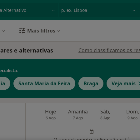
dade, doença ou nome
p. ex. Lisboa
e
Mais filtros
ares e alternativas
Como classificamos os re
cialista.
aia
Santa Maria da Feira
Braga
Veja mais
Hoje
Amanhã
Sáb,
Dom,
6 Ago
7 Ago
8 Ago
9 Ago
O agendamento online não está