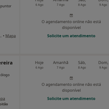
6 Ago
7 Ago
8 Ago
9 Ago
upuntor
O agendamento online não está
disponível
ira, 9, Póvoa de Santo Adrião
•
Mapa
Solicite um atendimento
ereira
Hoje
Amanhã
Sáb,
Dom,
6 Ago
7 Ago
8 Ago
9 Ago
cólogo
O agendamento online não está
disponível
pa
Solicite um atendimento
oitão