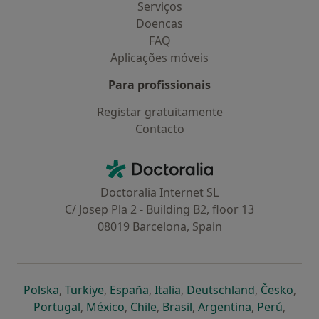
Serviços
Doencas
FAQ
Aplicações móveis
Para profissionais
Registar gratuitamente
Contacto
Contacto
Doctoralia - Homepage
Doctoralia Internet SL
C/ Josep Pla 2 - Building B2, floor 13
08019 Barcelona, Spain
abre num novo separador
abre num novo separador
abre num novo separador
abre num novo separado
abre num n
abre
Polska
,
Türkiye
,
España
,
Italia
,
Deutschland
,
Česko
,
abre num novo separador
abre num novo separador
abre num novo separador
abre num novo separa
abre num no
abre n
Portugal
,
México
,
Chile
,
Brasil
,
Argentina
,
Perú
,