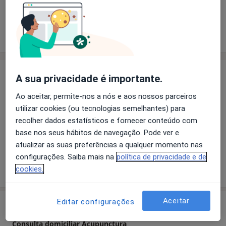
Solicite um atendimento
Experiência
Preços
Consultórios
Opiniões
Experiência
A sua privacidade é importante.
Osteopata Clássico - Especialista no tratamento da dor
Ao aceitar, permite-nos a nós e aos nossos parceiros
Acupuntura - Licenciatura em Medicina Chinesa
utilizar cookies (ou tecnologias semelhantes) para
QuiroInka - Quiropraxia Inka
recolher dados estatísticos e fornecer conteúdo com
Homeopatia
base nos seus hábitos de navegação. Pode ver e
QuinesioTape
atualizar as suas preferências a qualquer momento nas
configurações. Saiba mais na
política de privacidade e de
Mostrar mais detalhes
cookies.
sobre a experiência
Aceitar
Editar configurações
Serviços e preços
Consulta domiciliar Acupunctura