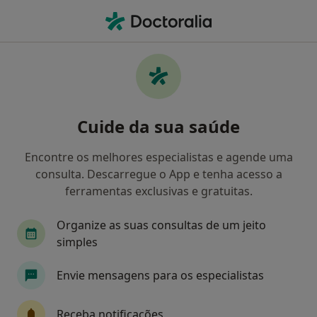
Men
Terapeuta Alternativo • Coimbra, Coimbra
Filters
Mapa
Especialistas em terapias complementares
Cuide da sua saúde
e alternativas em Coimbra
Como classificamos os resultados
Encontre os melhores especialistas e agende uma
consulta. Descarregue o App e tenha acesso a
ferramentas exclusivas e gratuitas.
Organize as suas consultas de um jeito
simples
Envie mensagens para os especialistas
Dra. Sandra Correia
Receba notificações
Terapeuta alternativo, Psicólogo