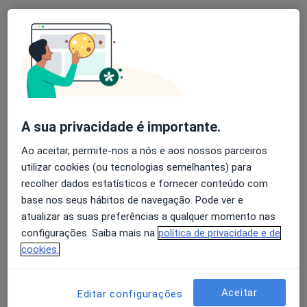
1 opinião
Rua da Alegria nº51, Coimbra
•
Mapa
Coimbra
Acupuntura Emocional sem Agulhas
15 €
Esse especialista não oferece agendamento online para esse endereço.
Solicite um atendimento
A sua privacidade é importante.
Ao aceitar, permite-nos a nós e aos nossos parceiros
utilizar cookies (ou tecnologias semelhantes) para
recolher dados estatísticos e fornecer conteúdo com
base nos seus hábitos de navegação. Pode ver e
atualizar as suas preferências a qualquer momento nas
configurações. Saiba mais na
política de privacidade e de
cookies.
José Miguel Almeida
Aceitar
Editar configurações
Terapeuta alternativo, Osteopata