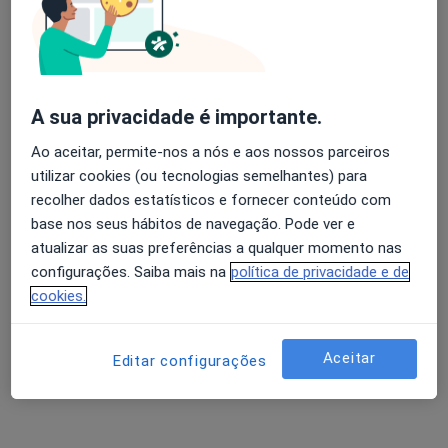
Dra. Marta Amaro
Avaliação dos usuários: 4,6 na Play Store e 4,2 na
Fisioterapeuta, Osteopata
Apple
A sua privacidade é importante.
4 opiniões
Ao aceitar, permite-nos a nós e aos nossos parceiros
Av. Fernão de Magalhães, 619, Ed. Mondego (1º Piso, Sala 1.23), Coimbra
•
Mapa
utilizar cookies (ou tecnologias semelhantes) para
Naturclinic - Clínica de Medicina Funcional
recolher dados estatísticos e fornecer conteúdo com
Esse especialista não oferece agendamento online para esse endereço.
base nos seus hábitos de navegação. Pode ver e
atualizar as suas preferências a qualquer momento nas
Solicite um atendimento
configurações. Saiba mais na
política de privacidade e de
cookies.
Aceitar
Editar configurações