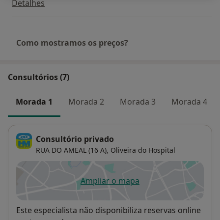
Detalhes
Como mostramos os preços?
Consultórios (7)
Morada 1
Morada 2
Morada 3
Morada 4
Consultório privado
RUA DO AMEAL (16 A),
Oliveira do Hospital
Ampliar o mapa
abre num novo separador
Disponibilidade
Este especialista não disponibiliza reservas online