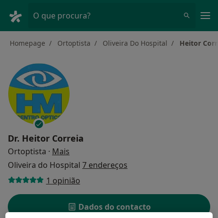
Men
O que procura?
Homepage
Ortoptista
Oliveira Do Hospital
Heitor Corr
Dr.
Heitor Correia
sobre as especializações
Ortoptista
·
Mais
Oliveira do Hospital
7 endereços
1 opinião
Dados do contacto