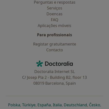
Perguntas e respostas
Serviços
Doencas
FAQ
Aplicações móveis
Para profissionais
Registar gratuitamente
Contacto
Contacto
Doctoralia - Homepage
Doctoralia Internet SL
C/ Josep Pla 2 - Building B2, floor 13
08019 Barcelona, Spain
abre num novo separador
abre num novo separador
abre num novo separador
abre num novo separado
abre num n
abre
Polska
,
Türkiye
,
España
,
Italia
,
Deutschland
,
Česko
,