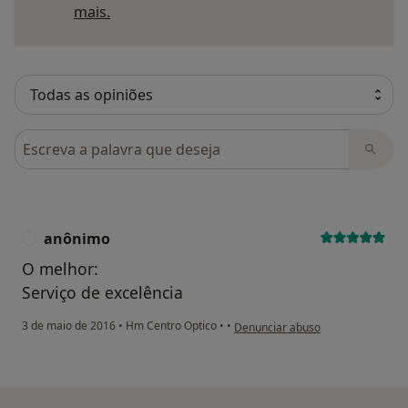
Saber mais sobre pareceres
mais.
Pesquisar em opiniões
anônimo
A
O melhor:
Serviço de excelência
na opinião do utilizador anônimo
3 de maio de 2016
•
Hm Centro Optico
•
•
Denunciar abuso