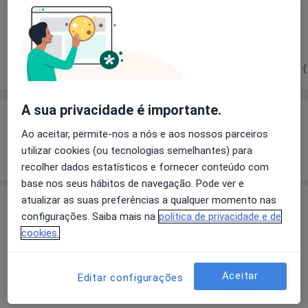
Solicite um atendimento
Experiência
Preços
Consultórios
Opiniões (
A sua privacidade é importante.
Experiência
Ao aceitar, permite-nos a nós e aos nossos parceiros
Mostrar mais detalhes
utilizar cookies (ou tecnologias semelhantes) para
sobre a experiência
recolher dados estatísticos e fornecer conteúdo com
base nos seus hábitos de navegação. Pode ver e
atualizar as suas preferências a qualquer momento nas
Serviços e preços
configurações. Saiba mais na
política de privacidade e de
Primeira consulta Ortoptica
cookies.
Detalhes
Aceitar
Editar configurações
Primeira consulta Terapias Complementares e
Alternativas