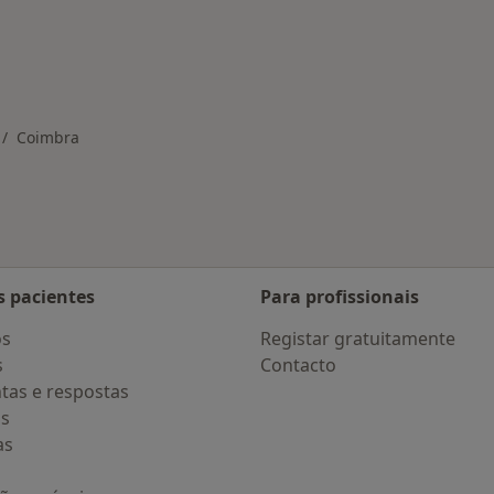
nadas em Coimbra
Coimbra
dar de cidade
s pacientes
Para profissionais
os
Registar gratuitamente
s
Contacto
tas e respostas
os
as