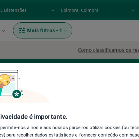
dade, doença ou nome
p. ex. Lisboa
e
Mais filtros
•
1
Como classificamos os re
dologista
Terapeuta alternativo
o
Hoje
Amanhã
Sáb,
Dom,
rivacidade é importante.
6 Ago
7 Ago
8 Ago
9 Ago
 permite-nos a nós e aos nossos parceiros utilizar cookies (ou tec
s) para recolher dados estatísticos e fornecer conteúdo com bas
O agendamento online não está