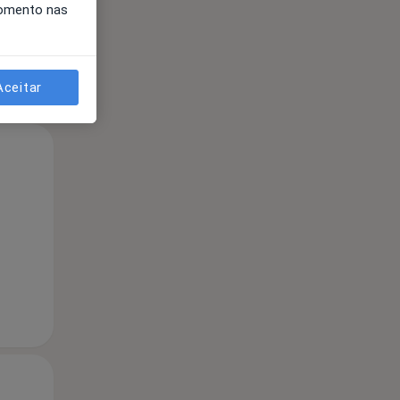
momento nas
Aceitar
Segunda-feira
Ter,
Qua
10 Ago
11 Ago
12 Ago
Segunda-feira
Ter,
Qua
10 Ago
11 Ago
12 Ago