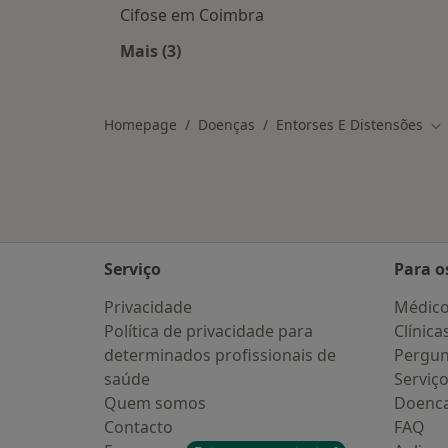
Cifose em Coimbra
Mais (3)
Mais na categoria: Doenças relacio
Homepage
Doenças
Entorses E Distensões
Mu
Serviço
Para o
Privacidade
Médic
Política de privacidade para
Clínica
determinados profissionais de
Pergun
saúde
Serviç
Quem somos
Doenc
Contacto
FAQ