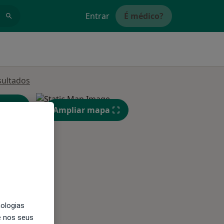
Entrar
É médico?
sultados
Ampliar mapa
Segunda-feira
Ter,
Qua
10 Ago
11 Ago
12 Ago
nologias
e nos seus