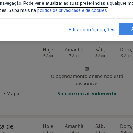
 navegação. Pode ver e atualizar as suas preferências a qualquer 
disponível
ões. Saiba mais na
política de privacidade e de cookies.
3), Coimbra
•
Mapa
Solicite um atendimento
Editar configurações
Hoje
Amanhã
Sáb,
Dom,
6 Ago
7 Ago
8 Ago
9 Ago
O agendamento online não está
disponível
nkian nº9, sala 35, Coimbra
•
Mapa
Solicite um atendimento
ca de
Hoje
Amanhã
Sáb,
Dom,
6 Ago
7 Ago
8 Ago
9 Ago