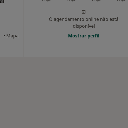
al
,
O agendamento online não está
disponível
3), Coimbra
•
Mapa
Mostrar perfil