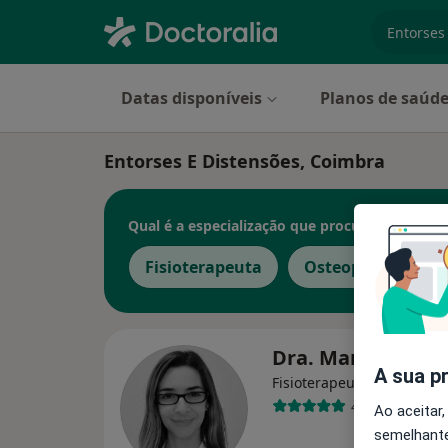
especiali
Datas disponíveis
Planos de saúd
Entorses E Distensões, Coimbra
Qual é a especialização que procura?
Fisioterapeuta
Osteopata
Po
Dra. Marta Amar
A sua p
Fisioterapeuta, Osteopata
4 opiniões
Ao aceitar,
semelhante