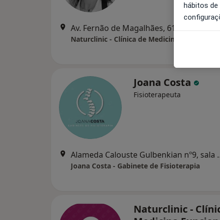
hábitos de
configuraç
Av. Fernão de Magalhães, 619, Ed. Mondego (1º Piso, Sala 1.2
Naturclinic - Clínica de Medicina Funcional
Joana Costa
Fisioterapeuta
Alameda Calouste Gulbe
Joana Costa - Gabinete de Fisioterapia
Naturclinic - Clíni