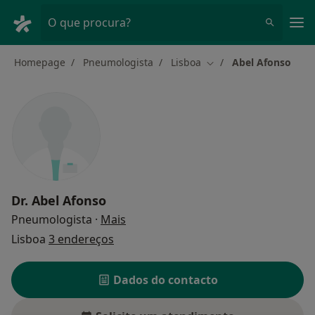
Men
O que procura?
Homepage
Pneumologista
Lisboa
Abel Afonso
Mudar de cidade
Dr.
Abel Afonso
sobre as especializações
Pneumologista
·
Mais
Lisboa
3 endereços
Dados do contacto