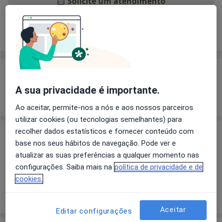
Solicite um atendimento
Experiência
Preços
Consultórios
Opiniões
Experiência
A sua privacidade é importante.
Mostrar mais detalhes
sobre a experiência
Ao aceitar, permite-nos a nós e aos nossos parceiros
utilizar cookies (ou tecnologias semelhantes) para
recolher dados estatísticos e fornecer conteúdo com
Preços
base nos seus hábitos de navegação. Pode ver e
Sem informação sobre serviços e preços
atualizar as suas preferências a qualquer momento nas
configurações. Saiba mais na
política de privacidade e de
Este especialista ainda não adicionou nenhuma
cookies.
informação sobre serviços
Aceitar
Editar configurações