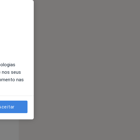
nologias
e nos seus
Segunda-feira
Ter,
Qua
Qui,
momento nas
11 Ago
12 Ago
13 Ago
Aceitar