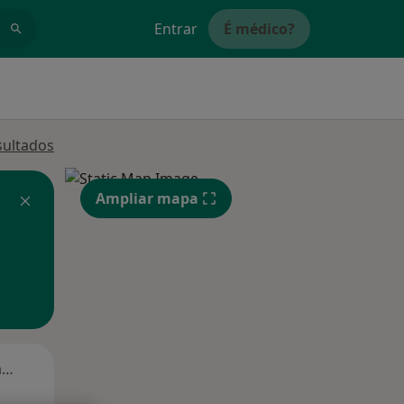
Entrar
É médico?
sultados
Ampliar mapa
Segunda-feira
Ter,
Qua
Qui,
11 Ago
12 Ago
13 Ago