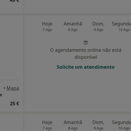
49 €
Hoje
Amanhã
Dom,
7 Ago
8 Ago
9 Ago
10 Ago
O agendamento online não está
disponível
Solicite um atendimento
•
Mapa
e
25 €
Hoje
Amanhã
Dom,
7 Ago
8 Ago
9 Ago
10 Ago