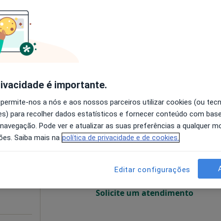
O agendamento online não está
disponível
•
Mapa
Solicite um atendimento
40 €
rivacidade é importante.
 permite-nos a nós e aos nossos parceiros utilizar cookies (ou tec
s) para recolher dados estatísticos e fornecer conteúdo com bas
iro
Hoje
Amanhã
Dom,
 navegação. Pode ver e atualizar as suas preferências a qualquer 
7 Ago
8 Ago
9 Ago
10 Ago
ões. Saiba mais na
política de privacidade e de cookies.
O agendamento online não está
Editar configurações
disponível
Solicite um atendimento