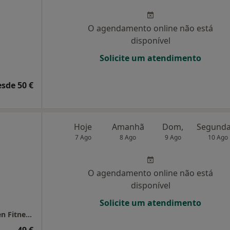
O agendamento online não está
disponível
Solicite um atendimento
esde 50 €
Hoje
Amanhã
Dom,
7 Ago
8 Ago
9 Ago
10 Ago
O agendamento online não está
disponível
Solicite um atendimento
Consultório de Nutrição (Matosinhos) - Seven Fitness Club