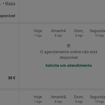
Nova de Gaia, Vila Nova de Gaia
•
Mapa
sponível
Hoje
Amanhã
Dom,
7 Ago
8 Ago
9 Ago
10 Ago
O agendamento online não está
disponível
Solicite um atendimento
30 €
Hoje
Amanhã
Dom,
7 Ago
8 Ago
9 Ago
10 Ago