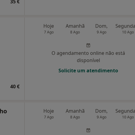
35 €
Hoje
Amanhã
Dom,
7 Ago
8 Ago
9 Ago
10 Ago
O agendamento online não está
disponível
Solicite um atendimento
40 €
ho
Hoje
Amanhã
Dom,
7 Ago
8 Ago
9 Ago
10 Ago