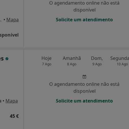
O agendamento online não está
disponível
a 285 1 Andar, Porto
•
Mapa
Solicite um atendimento
sponível
es
Hoje
Amanhã
Dom,
7 Ago
8 Ago
9 Ago
10 Ago
O agendamento online não está
disponível
a
•
Mapa
Solicite um atendimento
45 €