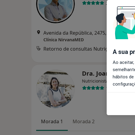
2 opiniões
Avenida da República, 2475, 1º andar, Sala 12, Vila Nova de Gaia
Clínica NirvanaMED
Retorno de consultas Nutrição
A sua p
Ao aceitar,
semelhante
Dra. Joana Pinhe
hábitos de
Nutricionista
configuraç
10 opiniões
Morada 1
Morada 2