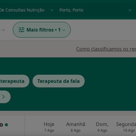
dade, doença ou nome
p. ex. Lisboa
e
Mais filtros
•
1
Como classificamos os re
oterapeuta
Terapeuta da fala
ro
Hoje
Amanhã
Dom,
7 Ago
8 Ago
9 Ago
10 Ago