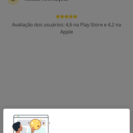
Luis Pinola
Avaliação dos usuários: 4,6 na Play Store e 4,2 na
Dentista
Apple
Av Maria Lizarda Palermo 5C salas 2 e 3, Moncarapacho
•
Mapa
Clínica Mondental LDA
Restauração Dentária
Preço não disponível
Esse especialista não oferece agendamento online para esse endereço.
Solicite um atendimento