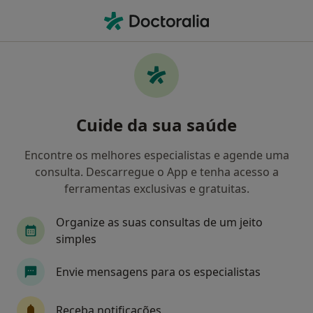
Men
Restauração Dentária • Faro, Faro
Filters
• 1
Mapa
Restauração Dentária, Faro
Cuide da sua saúde
Como classificamos os resultados
Encontre os melhores especialistas e agende uma
consulta. Descarregue o App e tenha acesso a
Qual é a especialização que procura?
ferramentas exclusivas e gratuitas.
Dentista
Organize as suas consultas de um jeito
simples
Envie mensagens para os especialistas
Receba notificações