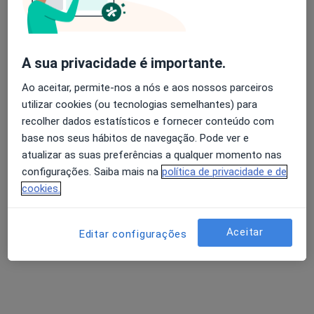
Dr.Rui Paiva
Dentista
A sua privacidade é importante.
R.Ventura Coelho 14, 1º, Faro
•
Mapa
Ao aceitar, permite-nos a nós e aos nossos parceiros
Consultório privado
utilizar cookies (ou tecnologias semelhantes) para
Restauração Dentária
Preço não disponível
recolher dados estatísticos e fornecer conteúdo com
Esse especialista não oferece agendamento online para esse endereço.
base nos seus hábitos de navegação. Pode ver e
atualizar as suas preferências a qualquer momento nas
Solicite um atendimento
configurações. Saiba mais na
política de privacidade e de
cookies.
Aceitar
Editar configurações