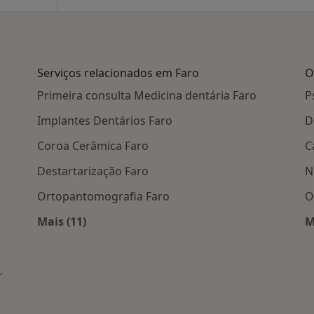
Serviços relacionados em Faro
O
Primeira consulta Medicina dentária Faro
P
Implantes Dentários Faro
D
Coroa Cerâmica Faro
C
Destartarização Faro
N
Ortopantomografia Faro
O
Mais (11)
M
em Faro
Mais na categoria: Serviços relacionados em 
idade
udar de cidade