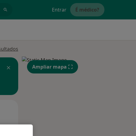
Entrar
É médico?
sultados
Ampliar mapa
Segunda-feira
Ter,
Qua
10 Ago
11 Ago
12 Ago