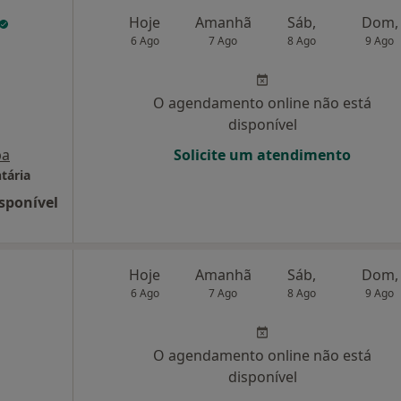
Hoje
Amanhã
Sáb,
Dom,
6 Ago
7 Ago
8 Ago
9 Ago
O agendamento online não está
disponível
pa
Solicite um atendimento
tária
sponível
Hoje
Amanhã
Sáb,
Dom,
6 Ago
7 Ago
8 Ago
9 Ago
O agendamento online não está
disponível