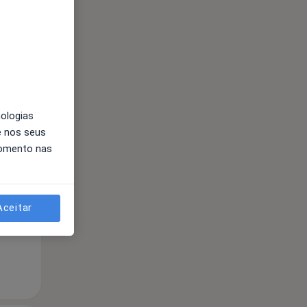
nologias
Segunda-feira
Ter,
Qua
e nos seus
10 Ago
11 Ago
12 Ago
momento nas
Aceitar