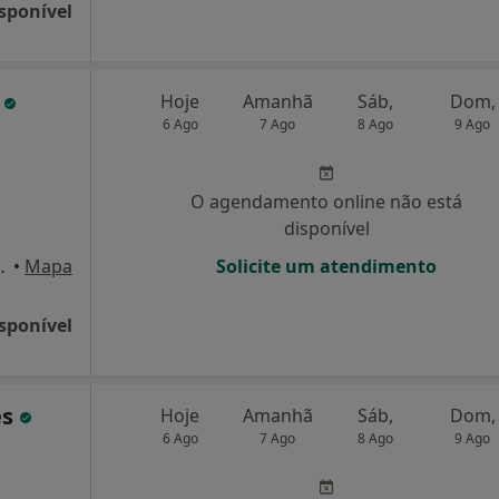
sponível
a
Hoje
Amanhã
Sáb,
Dom,
6 Ago
7 Ago
8 Ago
9 Ago
O agendamento online não está
disponível
o 2, loja C, Olhão
•
Mapa
Solicite um atendimento
sponível
es
Hoje
Amanhã
Sáb,
Dom,
6 Ago
7 Ago
8 Ago
9 Ago