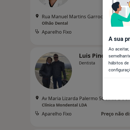
Rua Manuel Martins Garr
Olhão Dental
Aparelho Fixo
Serviço
A sua p
Ao aceitar,
Luis Pinola
semelhante
Dentista
hábitos de
configuraç
Av Maria Lizarda Palermo 5C 
Clínica Mondental LDA
Aparelho Fixo
Preço não di