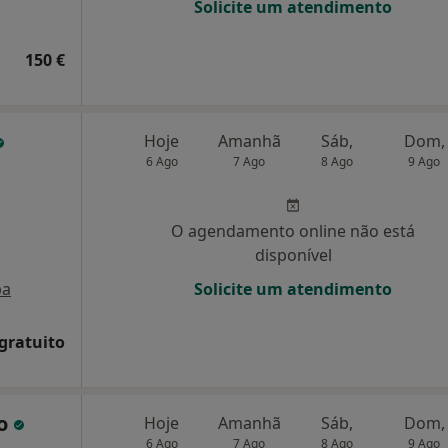
Solicite um atendimento
150 €
Hoje
Amanhã
Sáb,
Dom,
6 Ago
7 Ago
8 Ago
9 Ago
O agendamento online não está
disponível
pa
Solicite um atendimento
 gratuito
ho
Hoje
Amanhã
Sáb,
Dom,
6 Ago
7 Ago
8 Ago
9 Ago