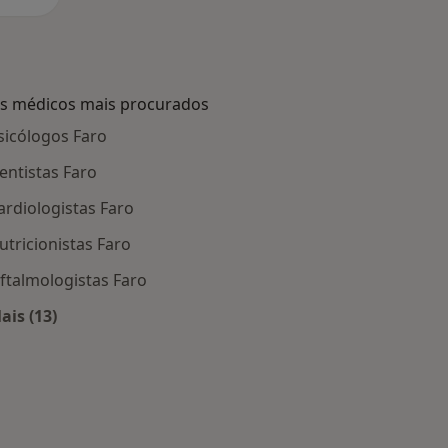
s médicos mais procurados
sicólogos Faro
entistas Faro
ardiologistas Faro
utricionistas Faro
ftalmologistas Faro
ais (13)
Faro
Mais na categoria: Os médicos mais procurados