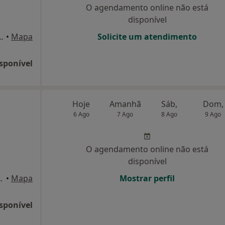
O agendamento online não está
disponível
 /c 8135-148 Almancil, Loulé
•
Mapa
Solicite um atendimento
sponível
Hoje
Amanhã
Sáb,
Dom,
6 Ago
7 Ago
8 Ago
9 Ago
O agendamento online não está
disponível
o 2, loja C, Olhão
•
Mapa
Mostrar perfil
sponível