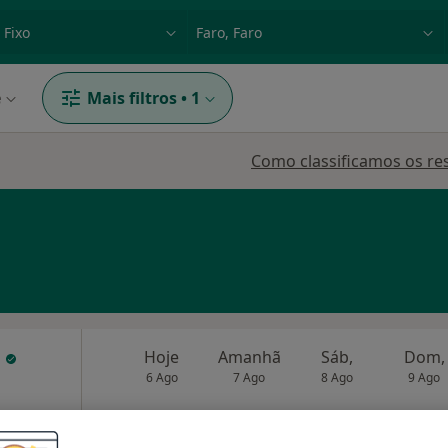
dade, doença ou nome
p. ex. Lisboa
e
Mais filtros
•
1
Como classificamos os re
i
Hoje
Amanhã
Sáb,
Dom,
6 Ago
7 Ago
8 Ago
9 Ago
O agendamento online não está