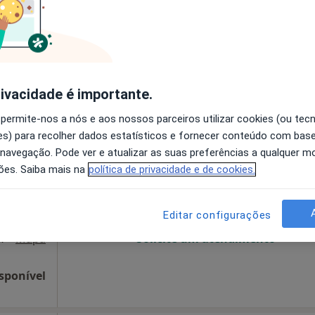
disponível
ocho 16a, Olhão
•
Mapa
Solicite um atendimento
 gratuito
rivacidade é importante.
 permite-nos a nós e aos nossos parceiros utilizar cookies (ou tec
Hoje
Amanhã
Sáb,
Dom,
s) para recolher dados estatísticos e fornecer conteúdo com bas
6 Ago
7 Ago
8 Ago
9 Ago
 navegação. Pode ver e atualizar as suas preferências a qualquer 
ões. Saiba mais na
política de privacidade e de cookies.
O agendamento online não está
disponível
Editar configurações
salas 2 e 3, Moncarapacho
•
Mapa
Solicite um atendimento
sponível