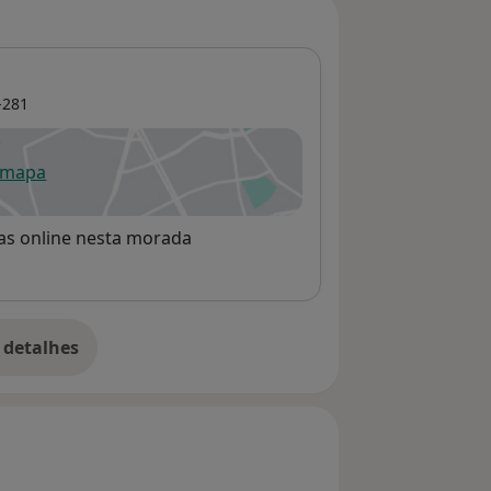
-281
 mapa
re num novo separador
rvas online nesta morada
 detalhes
bre o endereço