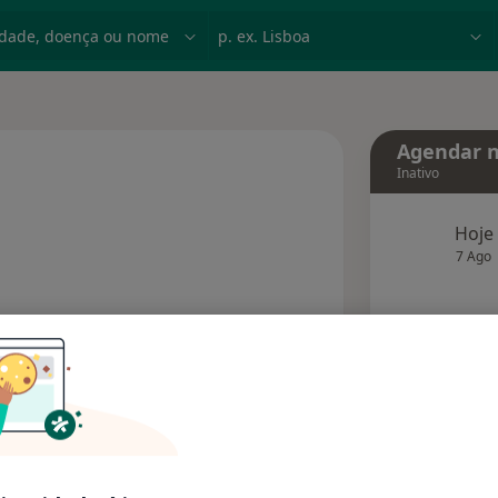
dade, doença ou nome
p. ex. Lisboa
Agendar n
Inativo
Hoje
especializações
7 Ago
agend
Solicite um atendimento
Consultórios
Opiniões