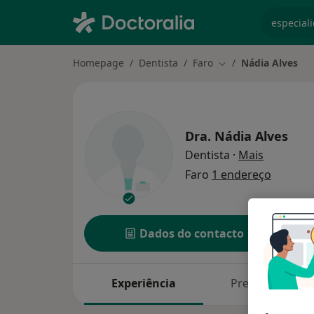
especiali
Homepage
Dentista
Faro
Nádia Alves
Mudar de cidade
Dra.
Nádia Alves
sobre as 
Dentista
·
Mais
Faro
1 endereço
Dados do contacto
Experiência
Preços