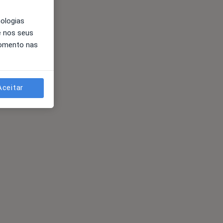
nologias
e nos seus
momento nas
Aceitar