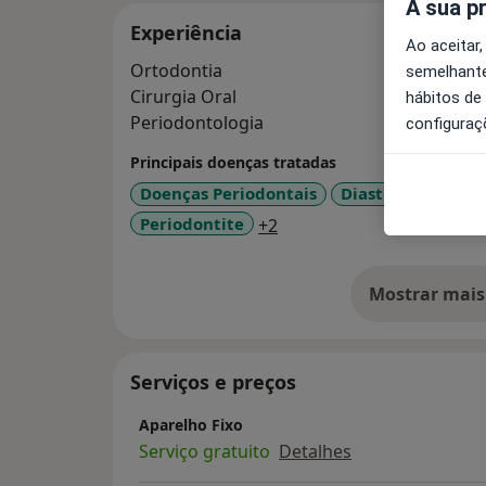
A sua p
Experiência
Ao aceitar,
Ortodontia
semelhante
Cirurgia Oral
hábitos de
Periodontologia
configuraç
Principais doenças tratadas
Doenças Periodontais
Diastema
Cárie
a11y_sr_more_diseases
Periodontite
+2
Mostrar mais
so
Serviços e preços
Aparelho Fixo
Serviço gratuito
Detalhes