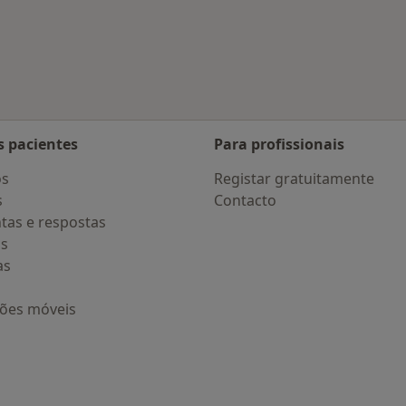
 Faro
s pacientes
Para profissionais
os
Registar gratuitamente
s
Contacto
tas e respostas
os
as
ções móveis