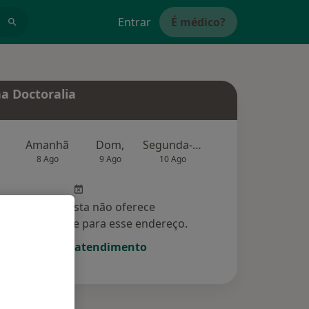
Entrar
É médico?
a Doctoralia
Amanhã
Dom,
Segunda-feira
Ter,
Qu
8 Ago
9 Ago
10 Ago
11 Ago
12 Ag
Esse especialista não oferece
amento online para esse endereço.
Solicite um atendimento