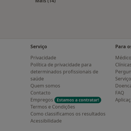
Mais (14)
Mais na categoria: Cidades próximas
Serviço
Para o
Privacidade
Médic
Política de privacidade para
Clínica
determinados profissionais de
Pergun
saúde
Serviç
Quem somos
Doenc
Contacto
FAQ
Empregos
Aplica
Estamos a contratar!
Termos e Condições
Como classificamos os resultados
Acessibilidade