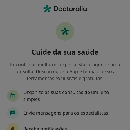
Men
Primeira Consulta Psicologia • Lourinhã, Lisboa
Filters
• 1
Mapa
Primeira consulta Psicologia, Lourinhã
Cuide da sua saúde
Como classificamos os resultados
Encontre os melhores especialistas e agende uma
consulta. Descarregue o App e tenha acesso a
Qual é a especialização que procura?
ferramentas exclusivas e gratuitas.
Psicólogo
Organize as suas consultas de um jeito
simples
Envie mensagens para os especialistas
Receba notificações