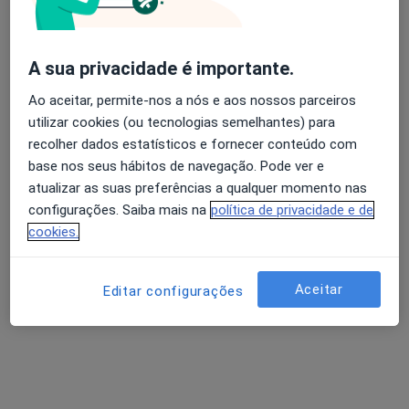
Catarina Fernandes
A sua privacidade é importante.
Psicólogo
Ao aceitar, permite-nos a nós e aos nossos parceiros
1 opinião
utilizar cookies (ou tecnologias semelhantes) para
Travessa dos Mareantes, Peniche
•
Mapa
recolher dados estatísticos e fornecer conteúdo com
Catarina Fernandes
base nos seus hábitos de navegação. Pode ver e
atualizar as suas preferências a qualquer momento nas
Primeira consulta Psicologia
Preço não disponível
configurações. Saiba mais na
política de privacidade e de
Esse especialista não oferece agendamento online para esse endereço.
cookies.
Solicite um atendimento
Aceitar
Editar configurações