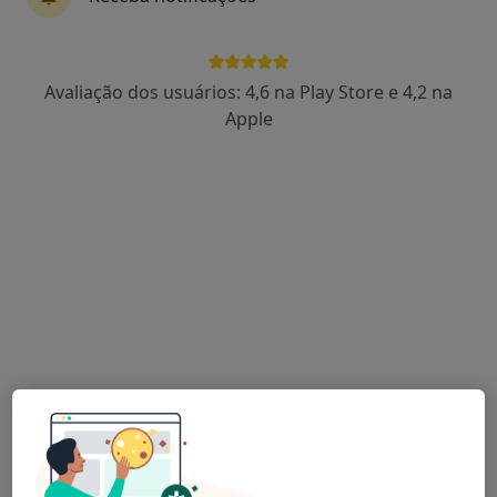
Dra. Janisse Jezelda S. Ferreira
Avaliação dos usuários: 4,6 na Play Store e 4,2 na
Psicólogo
Apple
1 opinião
Avenida Rainha Dona Amélia 1750-156, Óbidos
•
Mapa
Janisse Ferreira
Primeira consulta Psicologia
desde 55 €
Esse especialista não oferece agendamento online para esse endereço.
Solicite um atendimento