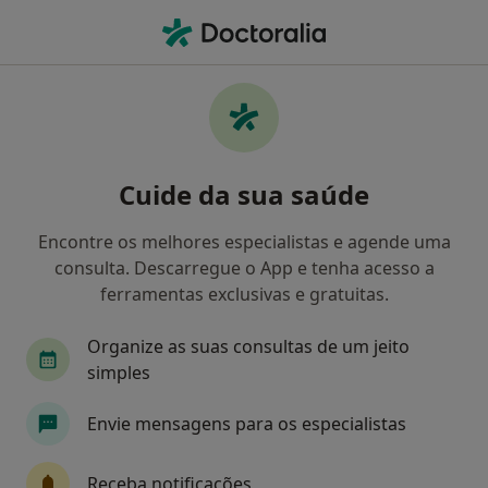
Men
Consulta Online Terapia De Casal • Viana do Castelo, Viana do Castelo
Filters
• 1
Mapa
Consulta online Terapia de Casal, Viana do
Cuide da sua saúde
Castelo
Como classificamos os resultados
Encontre os melhores especialistas e agende uma
consulta. Descarregue o App e tenha acesso a
ferramentas exclusivas e gratuitas.
Qual é a especialização que procura?
Organize as suas consultas de um jeito
Psicólogo
simples
Envie mensagens para os especialistas
Receba notificações