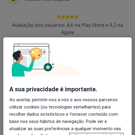
Avaliação dos usuários: 4,6 na Play Store e 4,2 na
Dra. Sara Paiva
Apple
Psicólogo
91 opiniões
Viana do Castelo
•
Mapa
Consultório de Psicologia Online - Viana do Castelo
Consulta online Terapia de Casal
desde 55 €
Esse especialista não oferece agendamento online para esse endereço.
A sua privacidade é importante.
Solicite um atendimento
Ao aceitar, permite-nos a nós e aos nossos parceiros
utilizar cookies (ou tecnologias semelhantes) para
recolher dados estatísticos e fornecer conteúdo com
base nos seus hábitos de navegação. Pode ver e
atualizar as suas preferências a qualquer momento nas