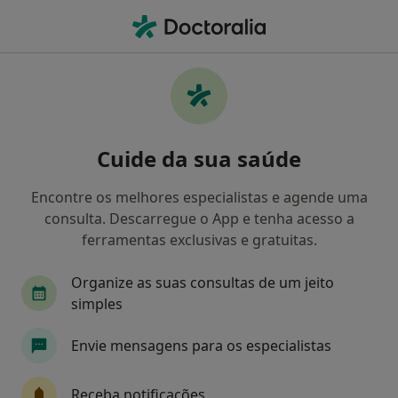
Men
Avaliação Psicológica • Casal de Cambra, Lisboa
Filters
• 1
Mapa
Avaliação Psicológica, Casal de Cambra
Cuide da sua saúde
Como classificamos os resultados
Encontre os melhores especialistas e agende uma
consulta. Descarregue o App e tenha acesso a
Qual é a especialização que procura?
ferramentas exclusivas e gratuitas.
Psicólogo
Psiquiatra
Ginecologista
D
Organize as suas consultas de um jeito
simples
Envie mensagens para os especialistas
Receba notificações