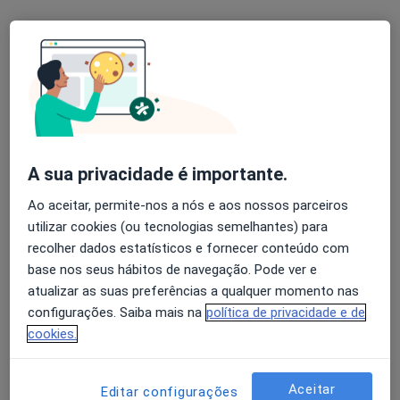
Dra. Sandra Correia
Psicólogo, Terapeuta alternativo
44 opiniões
Rua Dr Antonio Granjo, Lisboa
•
Mapa
Holysticamentes - Lisboa
Avaliação Psicológica
desde 60 €
A sua privacidade é importante.
Esse especialista não oferece agendamento online para esse endereço.
Ao aceitar, permite-nos a nós e aos nossos parceiros
utilizar cookies (ou tecnologias semelhantes) para
Solicite um atendimento
recolher dados estatísticos e fornecer conteúdo com
base nos seus hábitos de navegação. Pode ver e
atualizar as suas preferências a qualquer momento nas
configurações. Saiba mais na
política de privacidade e de
cookies.
Aceitar
Editar configurações