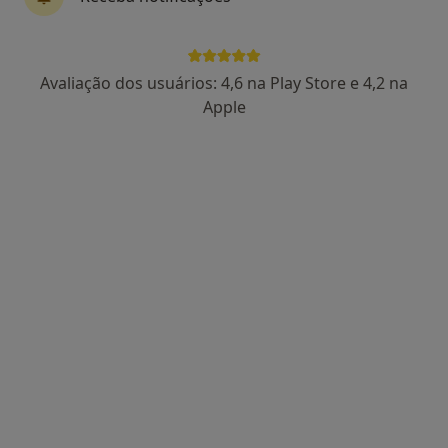
Dra. Catarina Lucas
Avaliação dos usuários: 4,6 na Play Store e 4,2 na
Psicólogo
Apple
86 opiniões
Rua Manuel da Silva Leal, nº 7A, Lisboa
•
Mapa
Centro Catarina Lucas
Avaliação Psicológica
desde 60 €
Esse especialista não oferece agendamento online para esse endereço.
Solicite um atendimento