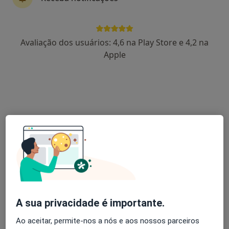
Dr. Luís Manuel Serra Viegas
Avaliação dos usuários: 4,6 na Play Store e 4,2 na
Terapeuta alternativo
Apple
Rua do Viso, 100, Maia
•
Mapa
O Toque da Atlântida
Auriculopunctura
desde 45 €
Esse especialista não oferece agendamento online para esse endereço.
Solicite um atendimento
A sua privacidade é importante.
Ao aceitar, permite-nos a nós e aos nossos parceiros