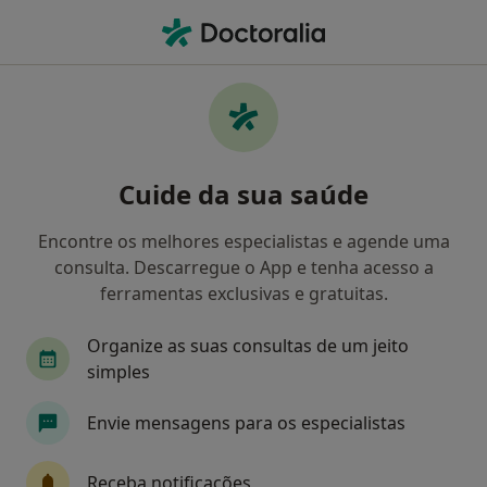
Men
Auriculopunctura • Porto, Porto
Filters
• 1
Mapa
Auriculopunctura, Porto
Cuide da sua saúde
Como classificamos os resultados
Encontre os melhores especialistas e agende uma
consulta. Descarregue o App e tenha acesso a
Qual é a especialização que procura?
ferramentas exclusivas e gratuitas.
Acupuntor
Terapeuta alternativo
Organize as suas consultas de um jeito
simples
Envie mensagens para os especialistas
Receba notificações