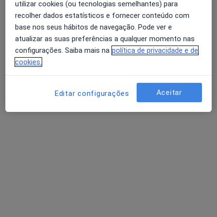
utilizar cookies (ou tecnologias semelhantes) para
recolher dados estatísticos e fornecer conteúdo com
Jonas Marçalo
base nos seus hábitos de navegação. Pode ver e
Acupuntor
atualizar as suas preferências a qualquer momento nas
configurações. Saiba mais na
política de privacidade e de
Rua D. João de França 923, Gondomar
•
Mapa
cookies.
Clínica Nativis
Auriculopunctura
Serviço gratuito
Aceitar
Esse especialista não oferece agendamento online para esse endereço.
Editar configurações
Solicite um atendimento