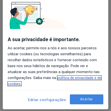
Rua Conselheiro Afonso de Melo, 39 - 1º Esq., Viseu
•
Mapa
Policlínica Do Rossio
Esse especialista não oferece agendamento online para esse endereço.
Avaliação dos usuários: 4,6 na Play Store e 4,2 na
Apple
Solicite um atendimento
A sua privacidade é importante.
Ao aceitar, permite-nos a nós e aos nossos parceiros
utilizar cookies (ou tecnologias semelhantes) para
recolher dados estatísticos e fornecer conteúdo com
base nos seus hábitos de navegação. Pode ver e
atualizar as suas preferências a qualquer momento nas
configurações. Saiba mais na
política de privacidade e de
Policlínica Do Rossio
cookies.
·
Mais
Pneumologista, Gastroenterologista, Neurologista
Rua Conselheiro Afonso de Melo, 39 - 1º Esq., Viseu
•
Mapa
Aceitar
Editar configurações
Policlínica Do Rossio