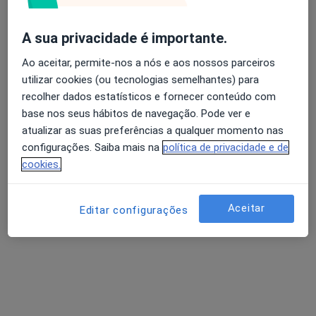
Rua Doutor Hugo Moreira, Ponta Delgada
•
Mapa
Centro Clínico Vitae
A sua privacidade é importante.
Nenhum profissional neste centro médico tem consultas disponíveis
Avaliação dos usuários: 4,6 na Play Store e 4,2 na
Ao aceitar, permite-nos a nós e aos nossos parceiros
Apple
Mostrar perfil
utilizar cookies (ou tecnologias semelhantes) para
recolher dados estatísticos e fornecer conteúdo com
base nos seus hábitos de navegação. Pode ver e
atualizar as suas preferências a qualquer momento nas
configurações. Saiba mais na
política de privacidade e de
cookies.
Aceitar
Editar configurações
Dr. António Manuel Gomes Miguel
Pneumologista
Ponta Delgada
•
Mapa
Consultório privado