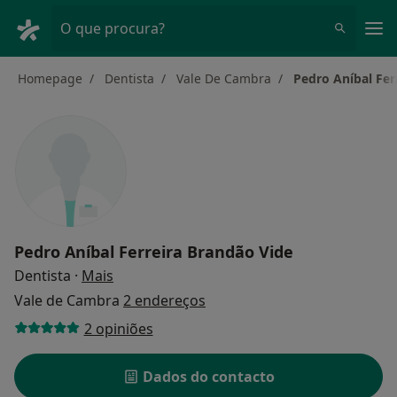
Men
O que procura?
Homepage
Dentista
Vale De Cambra
Pedro Aníbal Fer
Pedro Aníbal Ferreira Brandão Vide
sobre as especializações
Dentista
·
Mais
Vale de Cambra
2 endereços
2 opiniões
Dados do contacto