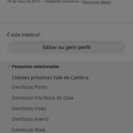
na opinião do utilizador pacie
29 de maio de 2016
•
•
Implantes Dentários
•
Denunciar abuso
É este médico?
Editar ou gerir perfil
Pesquisas relacionadas
Cidades próximas Vale de Cambra
Dentistas Porto
Dentistas Vila Nova de Gaia
Dentistas Viseu
Dentistas Aveiro
Dentistas Maia