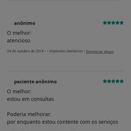
anônimo
A
O melhor:
atencioso
na opinião do utilizador an
24 de outubro de 2016
•
•
Implantes Dentários
•
Denunciar abuso
paciente anônimo
P
O melhor:
estou em consultas
Poderia melhorar:
por enquanto estou contente com os serviços