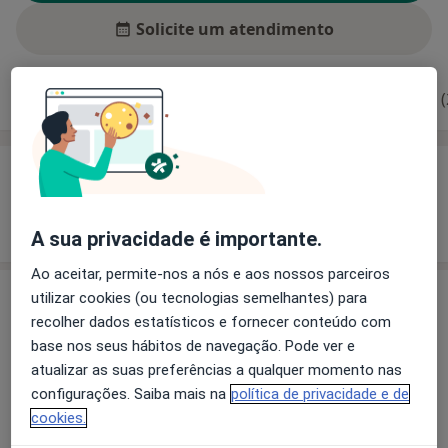
Solicite um atendimento
Experiência
Preços
Consultórios
Opiniões (
Experiência
Mostrar mais detalhes
sobre a experiência
A sua privacidade é importante.
Ao aceitar, permite-nos a nós e aos nossos parceiros
Serviços e preços
utilizar cookies (ou tecnologias semelhantes) para
recolher dados estatísticos e fornecer conteúdo com
Implantes Dentários
base nos seus hábitos de navegação. Pode ver e
Detalhes
atualizar as suas preferências a qualquer momento nas
configurações. Saiba mais na
política de privacidade e de
cookies.
Como mostramos os preços?