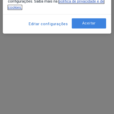
configurações. Saiba mais na
política de privacidade e de
Nutricionista
cookies.
Caparica
Aceitar
Editar configurações
Anabela Almeida
Nutricionista
Caparica
Sara Rocha Almeida
Nutricionista
Águas Santas
Perguntas sobre Colesterol
Os nossos peritos responderam a 2 perguntas