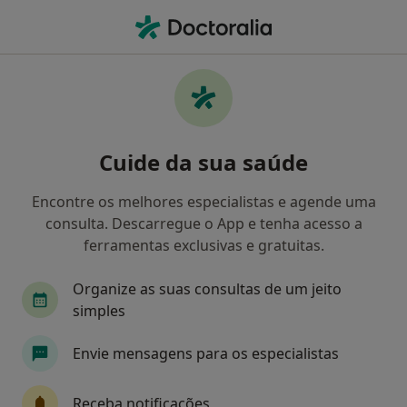
Men
O que procura?
Homepage
Doenças
Colesterol
Colesterol - Informação,
Cuide da sua saúde
especialistas, perguntas
frequentes
Encontre os melhores especialistas e agende uma
consulta. Descarregue o App e tenha acesso a
ferramentas exclusivas e gratuitas.
Organize as suas consultas de um jeito
Informação
Perguntas & Respostas
simples
Envie mensagens para os especialistas
Especialistas - colesterol
Receba notificações