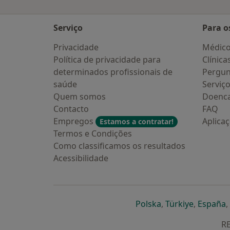
Serviço
Para o
Privacidade
Médic
Política de privacidade para
Clínica
determinados profissionais de
Pergun
saúde
Serviç
Quem somos
Doenc
Contacto
FAQ
Empregos
Aplica
Estamos a contratar!
Termos e Condições
Como classificamos os resultados
Acessibilidade
abre num novo s
abre num
a
Polska
,
Türkiye
,
España
,
RE