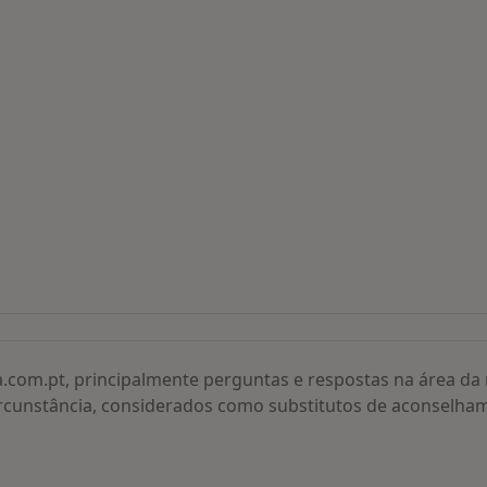
 procurados
a.com.pt, principalmente perguntas e respostas na área d
rcunstância, considerados como substitutos de aconselha