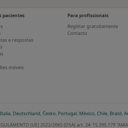
s pacientes
Para profissionais
os
Registar gratuitamente
s
Contacto
tas e respostas
os
as
ções móveis
eparador
 novo separador
bre num novo separador
abre num novo separador
abre num novo separador
abre num novo separador
abre num novo separa
abre num novo
abre num
ab
Italia
,
Deutschland
,
Česko
,
Portugal
,
México
,
Chile
,
Brasil
,
A
GULAMENTO (UE) 2022/2065 (DSA) art. 24: 15.395.179 “AM