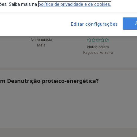
ões. Saiba mais na
política de privacidade e de cookies.
Editar configurações
ra
Andreia Lopes
Miguel Coelho da
Rocha
Nutricionista
Maia
Nutricionista
Paços de Ferreira
tam Desnutrição proteico-energética?