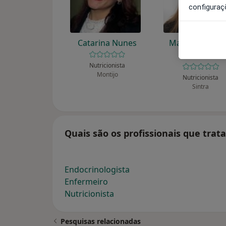
configuraç
Catarina Nunes
Marta Alexand
Ferreira
Nutricionista
Montijo
Nutricionista
Sintra
Quais são os profissionais que tra
Endocrinologista
Enfermeiro
Nutricionista
Pesquisas relacionadas