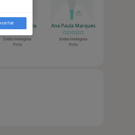
Aceitar
A Baldaque Faria
Ana Paula Marques
Endocrinologista
Endocrinologista
Porto
Porto