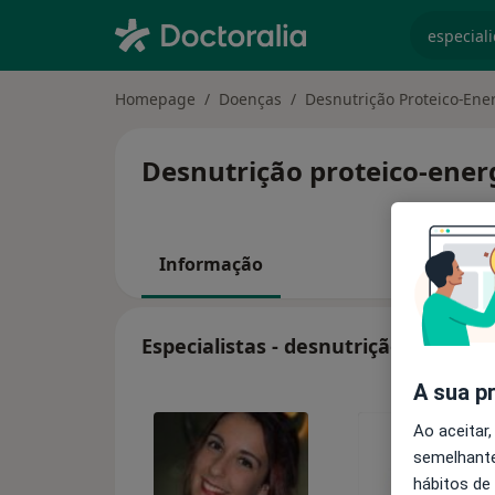
especiali
Homepage
Doenças
Desnutrição Proteico-Ene
Desnutrição proteico-energ
Informação
Especialistas - desnutrição proteic
A sua p
Ao aceitar,
semelhante
hábitos de