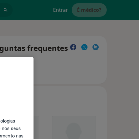
Entrar
É médico?
rguntas frequentes
nologias
e nos seus
momento nas