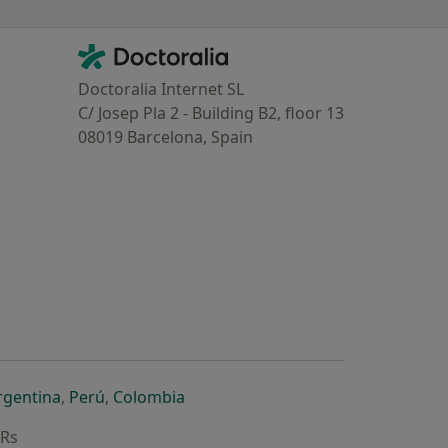
Contacto
Doctoralia - Homepage
Doctoralia Internet SL
C/ Josep Pla 2 - Building B2, floor 13
08019 Barcelona, Spain
dor
 separador
 novo separador
re num novo separador
abre num novo separador
abre num novo separador
abre num novo separador
rgentina
,
Perú
,
Colombia
ARs