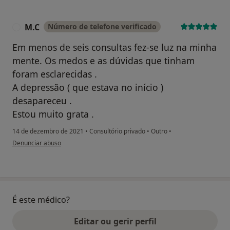
M.C
Número de telefone verificado
M
Em menos de seis consultas fez-se luz na minha
mente. Os medos e as dúvidas que tinham
foram esclarecidas .
A depressão ( que estava no início )
desapareceu .
Estou muito grata .
14 de dezembro de 2021
•
Consultório privado
•
Outro
•
na opinião do utilizador M.C
Denunciar abuso
É este médico?
Editar ou gerir perfil