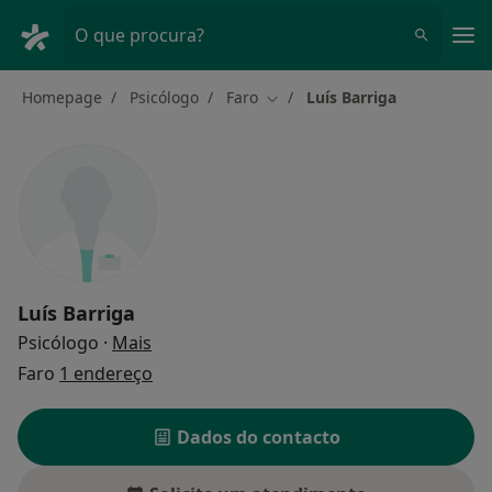
Men
O que procura?
Homepage
Psicólogo
Faro
Luís Barriga
Mudar de cidade
Luís Barriga
sobre as especializações
Psicólogo
·
Mais
Faro
1 endereço
Dados do contacto