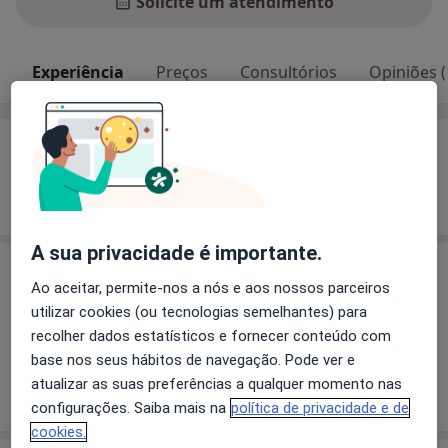
Solicite um atendimento
Experiência
Preços
Consultórios
Opiniões (
Experiência
Mostrar mais detalhes
sobre a experiência
A sua privacidade é importante.
Preços
Ao aceitar, permite-nos a nós e aos nossos parceiros
Sem informação sobre serviços e preços
utilizar cookies (ou tecnologias semelhantes) para
recolher dados estatísticos e fornecer conteúdo com
Este especialista ainda não adicionou nenhuma
base nos seus hábitos de navegação. Pode ver e
informação sobre serviços
atualizar as suas preferências a qualquer momento nas
configurações. Saiba mais na
política de privacidade e de
cookies.