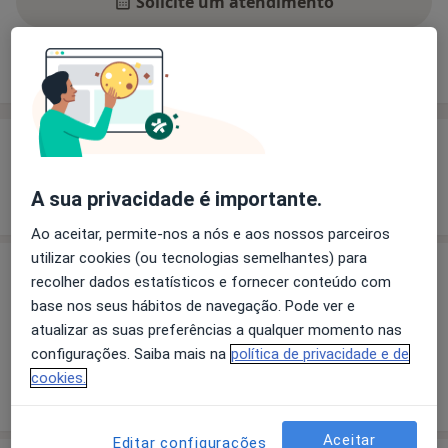
Solicite um atendimento
Experiência
Preços
Consultórios
Opiniões
Experiência
Mostrar mais detalhes
A sua privacidade é importante.
sobre a experiência
Ao aceitar, permite-nos a nós e aos nossos parceiros
utilizar cookies (ou tecnologias semelhantes) para
Preços
recolher dados estatísticos e fornecer conteúdo com
base nos seus hábitos de navegação. Pode ver e
Sem informação sobre serviços e preços
atualizar as suas preferências a qualquer momento nas
Este especialista ainda não adicionou nenhuma
configurações. Saiba mais na
política de privacidade e de
informação sobre serviços
cookies.
Aceitar
Editar configurações