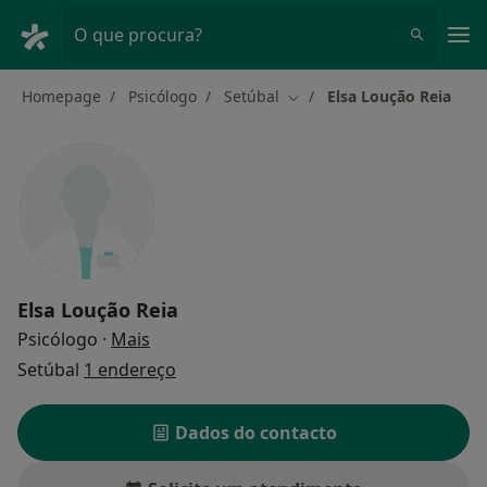
Men
O que procura?
Homepage
Psicólogo
Setúbal
Elsa Loução Reia
Mudar de cidade
Elsa Loução Reia
sobre as especializações
Psicólogo
·
Mais
Setúbal
1 endereço
Dados do contacto