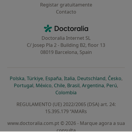
Registar gratuitamente
Contacto
Contacto
Doctoralia - Homepage
Doctoralia Internet SL
C/ Josep Pla 2 - Building B2, floor 13
08019 Barcelona, Spain
abre num novo separador
abre num novo separador
abre num novo separador
abre num novo separado
abre num n
abre
Polska
,
Türkiye
,
España
,
Italia
,
Deutschland
,
Česko
,
abre num novo separador
abre num novo separador
abre num novo separador
abre num novo separa
abre num no
abre n
Portugal
,
México
,
Chile
,
Brasil
,
Argentina
,
Perú
,
abre num novo separad
Colombia
REGULAMENTO (UE) 2022/2065 (DSA) art. 24:
15.395.179 “AMARs
www.doctoralia.com.pt © 2026 - Marque agora a sua
consulta