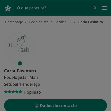
Men
O que procura?
Homepage
Podologista
Setúbal
Carla Casimiro
Mudar de cidade
Carla Casimiro
sobre as especializações
Podologista
·
Mais
Setúbal
1 endereço
1 opinião
Dados do contacto