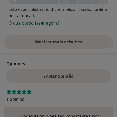
Disponibilidade
Este especialista não disponibiliza reservas online
nesta morada
O que posso fazer agora?
Mostrar mais detalhes
sobre o endereço
Opinioes
Enviar opinião
1 opinião
Todas as opiniões são importantes, por