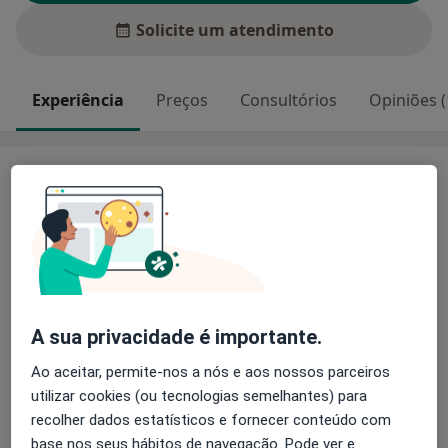
Solicite um atendimento
Experiência
Preços
Consultórios
Opiniões (
Experiência
Licenciada em Podologia
Curso Universitário de Especialista em Pé Diabético
Curso Universitário de Especialista em Patologia
Ungueal
Master Podologia Desportiva
Pós graduada em Podologia Pediatrica
A sua privacidade é importante.
A frequentar Master de Podologia Pediatrica -
Ao aceitar, permite-nos a nós e aos nossos parceiros
Sobre mim
Universidade de Barcelona
mais
utilizar cookies (ou tecnologias semelhantes) para
Principais doenças tratadas
recolher dados estatísticos e fornecer conteúdo com
Calosidades
Hallux Varus
Esporão Do Calcâneo
base nos seus hábitos de navegação. Pode ver e