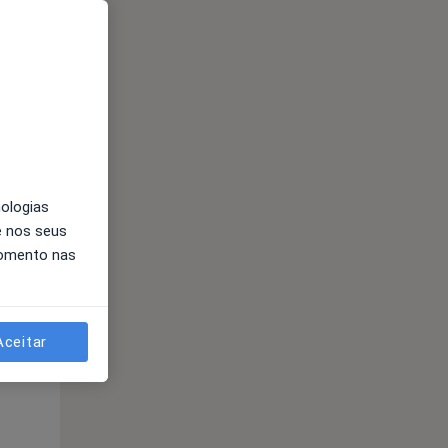
Qua
Qui,
Sex,
12 Ago
13 Ago
14 Ago
nologias
e nos seus
momento nas
Qua
Qui,
Sex,
12 Ago
13 Ago
14 Ago
Aceitar