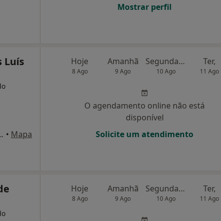
Mostrar perfil
 Luís
Hoje
Amanhã
Segunda-feira
Ter,
8 Ago
9 Ago
10 Ago
11 Ago
do
O agendamento online não está
disponível
que das Nações), Lisboa
•
Mapa
Solicite um atendimento
de
Hoje
Amanhã
Segunda-feira
Ter,
8 Ago
9 Ago
10 Ago
11 Ago
do