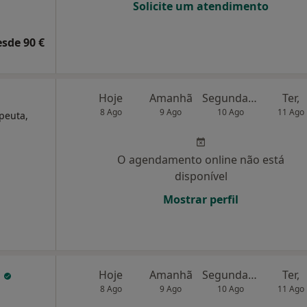
Solicite um atendimento
esde 90 €
Hoje
Amanhã
Segunda-feira
Ter,
8 Ago
9 Ago
10 Ago
11 Ago
apeuta,
O agendamento online não está
disponível
Mostrar perfil
u
Hoje
Amanhã
Segunda-feira
Ter,
8 Ago
9 Ago
10 Ago
11 Ago