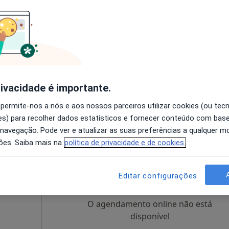
xeira
Hoje
Amanhã
Segunda-feira
Ter,
8 Ago
9 Ago
10 Ago
11 Ago
O agendamento online não está
disponível
rivacidade é importante.
 6, Sala 606, Lisboa
•
Mapa
Solicite um atendimento
 permite-nos a nós e aos nossos parceiros utilizar cookies (ou tec
Primeira consulta Ortopedia e Traumatologia
80 €
s) para recolher dados estatísticos e fornecer conteúdo com bas
 navegação. Pode ver e atualizar as suas preferências a qualquer 
ões. Saiba mais na
política de privacidade e de cookies.
s
Hoje
Amanhã
Segunda-feira
Ter,
8 Ago
9 Ago
10 Ago
11 Ago
Editar configurações
O agendamento online não está
disponível