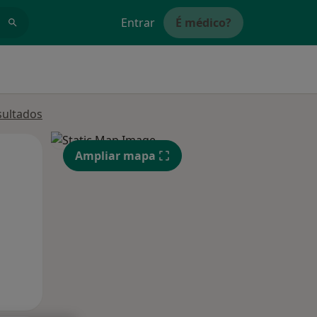
Entrar
É médico?
sultados
Qua
Qui,
Sex,
Ampliar mapa
12 Ago
13 Ago
14 Ago