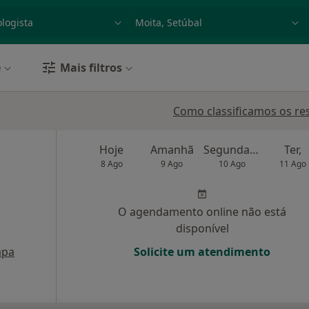
dade, doença ou nome
p. ex. Lisboa
e
Mais filtros
Como classificamos os re
Hoje
Amanhã
Segunda-feira
Ter,
8 Ago
9 Ago
10 Ago
11 Ago
O agendamento online não está
disponível
pa
Solicite um atendimento