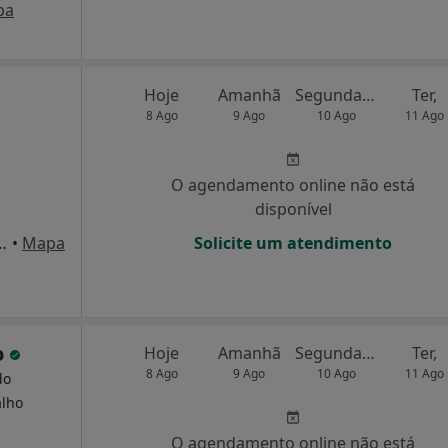
pa
Hoje
Amanhã
Segunda-feira
Ter,
8 Ago
9 Ago
10 Ago
11 Ago
O agendamento online não está
disponível
 Ferreira nº 11A, Lisboa
•
Mapa
Solicite um atendimento
o
Hoje
Amanhã
Segunda-feira
Ter,
8 Ago
9 Ago
10 Ago
11 Ago
do
alho
O agendamento online não está