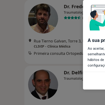
Dr. Frederico Tei
Traumatologista
8 opiniões
A sua p
Rua Tierno Galvan, Torre 3, Piso
CLIVIP - Clínica Médica
Ao aceitar,
semelhante
hábitos de
configuraç
Dr. Delfin Tavare
Traumatologista