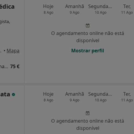
Médica
Hoje
Amanhã
Segunda-feira
Ter,
8 Ago
9 Ago
10 Ago
11 Ago
gista,
O agendamento online não está
disponível
 6, Sala 606, Lisboa
•
Mapa
Mostrar perfil
Retorno de consultas Ortopedia e Traumatologia
75 €
tata
Hoje
Amanhã
Segunda-feira
Ter,
8 Ago
9 Ago
10 Ago
11 Ago
,
O agendamento online não está
disponível