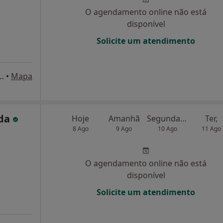
O agendamento online não está
disponível
Solicite um atendimento
xeira de Sampaio, 3 B, Lisboa
•
Mapa
ida
Hoje
Amanhã
Segunda-feira
Ter,
8 Ago
9 Ago
10 Ago
11 Ago
O agendamento online não está
disponível
Solicite um atendimento