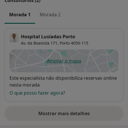
Consultórios (2)
Morada 1
Morada 2
Hospital Lusíadas Porto
Av. da Boavista 171,
Porto
4050-115
Ampliar o mapa
abre num novo separador
Disponibilidade
Este especialista não disponibiliza reservas online
nesta morada
O que posso fazer agora?
Mostrar mais detalhes
sobre o endereço