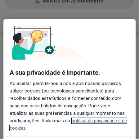
Solicite um atendimento
Experiência
Preços
Consultórios
Opiniões
Experiência
Médico Especialista em Pediatria, com consultas na
área metropolitana do Porto.
A sua privacidade é importante.
Acompanho crianças e adolescentes desde o
nascimento até aos 18 anos, com uma abordagem
Ao aceitar, permite-nos a nós e aos nossos parceiros
centrada no bem-estar integral da criança e numa
utilizar cookies (ou tecnologias semelhantes) para
relação de proximidade com as famílias.
recolher dados estatísticos e fornecer conteúdo com
base nos seus hábitos de navegação. Pode ver e
Hospital Lusíadas Porto
Consulta: Terça 09h–19h ·
atualizar as suas preferências a qualquer momento nas
Quarta 09h30–12h30 · Sexta 16h–19h Urgência: Sexta
configurações. Saiba mais na
política de privacidade e de
09h–16h
cookies.
Hospital Trofa Saúde Alfena
Consulta: Segunda 14h–