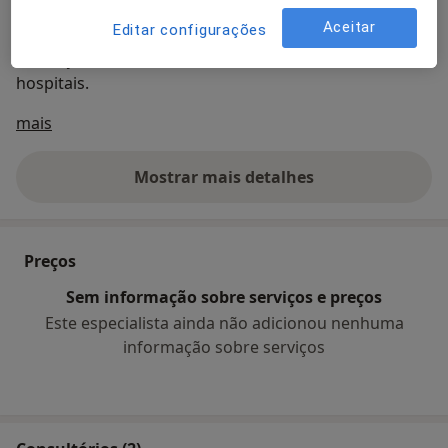
20h · Quinta 14h–20h
Aceitar
Editar configurações
Marcações através do site ou directamente nos
hospitais.
Sobre mim
mais
Mostrar mais detalhes
sobre a experiência
Preços
Sem informação sobre serviços e preços
Este especialista ainda não adicionou nenhuma
informação sobre serviços