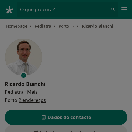
Men
O que procura?
Homepage
Pediatra
Porto
Ricardo Bianchi
Mudar de cidade
Ricardo Bianchi
sobre as especializações
Pediatra
·
Mais
Porto
2 endereços
Dados do contacto