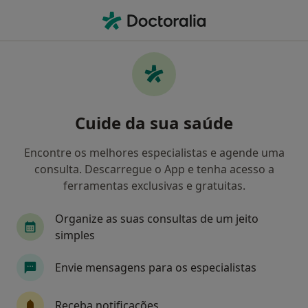
Men
Pediatra • Leça Do Balio, Porto
Filters
Mapa
Pediatras em Leça Do Balio
Cuide da sua saúde
Como classificamos os resultados
Encontre os melhores especialistas e agende uma
consulta. Descarregue o App e tenha acesso a
ferramentas exclusivas e gratuitas.
Organize as suas consultas de um jeito
simples
Envie mensagens para os especialistas
Dra. Marta Almeida
Pediatra
Receba notificações