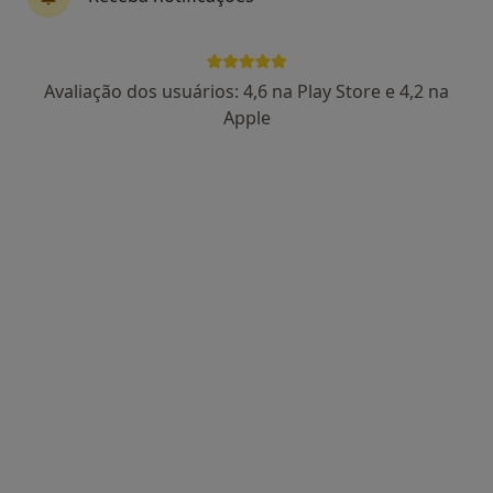
Via Futebol Clube Porto Estádio - Entrada Nascente, piso -3, Porto
•
Mapa
Clínica Espregueira
Esse especialista não oferece agendamento online para esse endereço.
Avaliação dos usuários: 4,6 na Play Store e 4,2 na
Apple
Solicite um atendimento
Aníbal Dias Martins
Pediatra
Rua Olegário Crença, 14, Vila Nova de Gaia
•
Mapa
Clinica Break