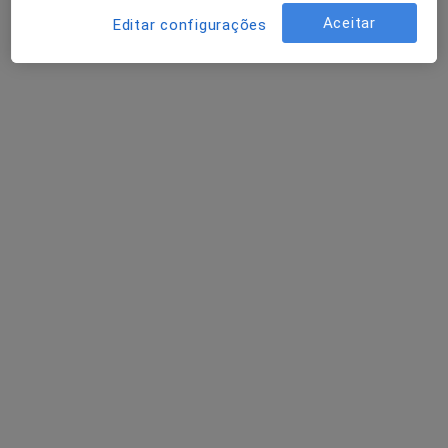
Aceitar
Editar configurações
Dr. Manuel Fernando S F Tavares
Pediatra
R Moçambique 30,5º-E, Vila Nova de Gaia
•
Mapa
Consultório privado
Esse especialista não oferece agendamento online para esse endereço.
Solicite um atendimento