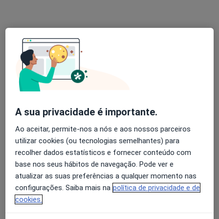
Dr. Manuel Fernando Silva Freitas Tavares
A sua privacidade é importante.
Pediatra
Ao aceitar, permite-nos a nós e aos nossos parceiros
Rua de Angola, 164 B - Sala 19, Vila Nova de Gaia
•
Mapa
utilizar cookies (ou tecnologias semelhantes) para
Consultório privado
recolher dados estatísticos e fornecer conteúdo com
Esse especialista não oferece agendamento online para esse endereço.
base nos seus hábitos de navegação. Pode ver e
atualizar as suas preferências a qualquer momento nas
Solicite um atendimento
configurações. Saiba mais na
política de privacidade e de
cookies.