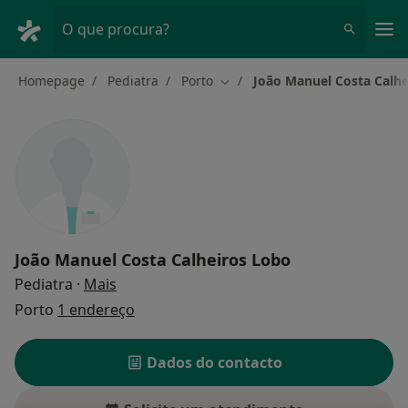
Men
O que procura?
Homepage
Pediatra
Porto
João Manuel Costa Calhe
Mudar de cidade
João Manuel Costa Calheiros Lobo
sobre as especializações
Pediatra
·
Mais
Porto
1 endereço
Dados do contacto