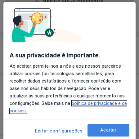
Solicite um atendimento
Experiência
Preços
Consultórios
Opiniões
Experiência
A sua privacidade é importante.
Mostrar mais detalhes
sobre a experiência
Ao aceitar, permite-nos a nós e aos nossos parceiros
utilizar cookies (ou tecnologias semelhantes) para
recolher dados estatísticos e fornecer conteúdo com
Preços
base nos seus hábitos de navegação. Pode ver e
atualizar as suas preferências a qualquer momento nas
Sem informação sobre serviços e preços
configurações. Saiba mais na
política de privacidade e de
Este especialista ainda não adicionou nenhuma
cookies.
informação sobre serviços
Aceitar
Editar configurações