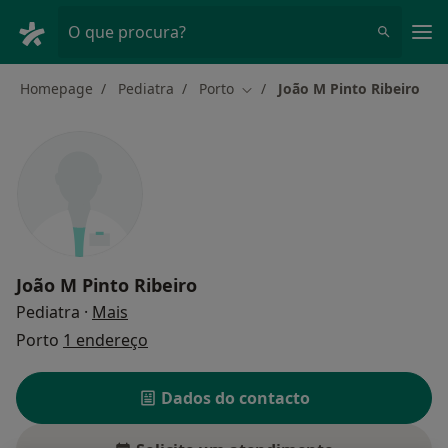
Men
O que procura?
Homepage
Pediatra
Porto
João M Pinto Ribeiro
Mudar de cidade
João M Pinto Ribeiro
sobre as especializações
Pediatra
·
Mais
Porto
1 endereço
Dados do contacto