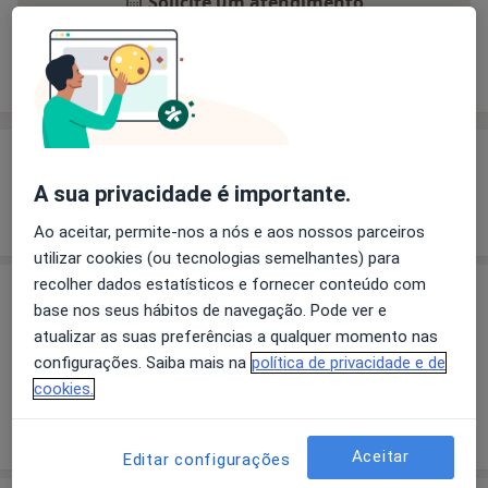
Solicite um atendimento
Experiência
Preços
Consultórios
Opiniões
Experiência
A sua privacidade é importante.
Mostrar mais detalhes
sobre a experiência
Ao aceitar, permite-nos a nós e aos nossos parceiros
utilizar cookies (ou tecnologias semelhantes) para
recolher dados estatísticos e fornecer conteúdo com
Preços
base nos seus hábitos de navegação. Pode ver e
atualizar as suas preferências a qualquer momento nas
Sem informação sobre serviços e preços
configurações. Saiba mais na
política de privacidade e de
Este especialista ainda não adicionou nenhuma
cookies.
informação sobre serviços
Aceitar
Editar configurações