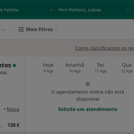
dade, doença ou nome
p. ex. Lisboa
e
Mais filtros
Como classificamos os re
ntos
Hoje
Amanhã
Ter,
Qua
9 Ago
10 Ago
11 Ago
12 Ago
tor,
O agendamento online não está
disponível
 Lisboa
•
Mapa
Solicite um atendimento
Medicina Geral e Familiar
120 €