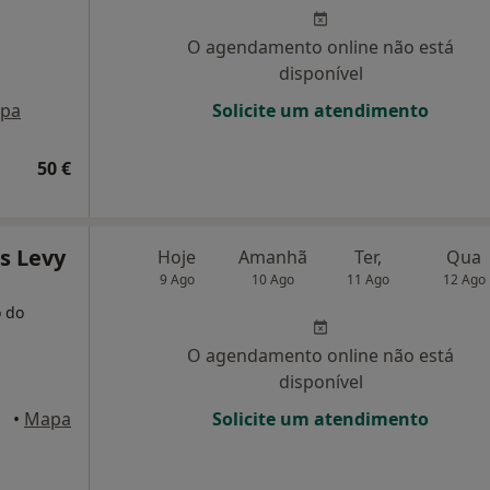
O agendamento online não está
disponível
pa
Solicite um atendimento
50 €
s Levy
Hoje
Amanhã
Ter,
Qua
9 Ago
10 Ago
11 Ago
12 Ago
o do
O agendamento online não está
disponível
ares
•
Mapa
Solicite um atendimento