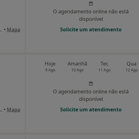
O agendamento online não está
disponível
 2, Mem Martins
•
Mapa
Solicite um atendimento
Hoje
Amanhã
Ter,
Qua
9 Ago
10 Ago
11 Ago
12 Ago
O agendamento online não está
disponível
2 - R/c. Esq. - Serra das Minas, Rio de Mouro
•
Mapa
Solicite um atendimento