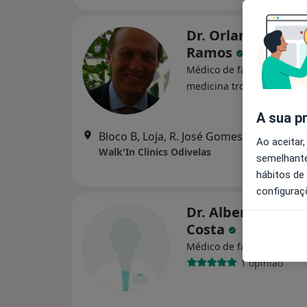
Dr. Orlando Alme
Ramos
Médico de família, Especi
medicina tropical
A sua p
Bloco B, Loja, R. José
Ao aceitar,
Walk'In Clinics Odivelas
semelhante
hábitos de
configuraç
Dr. Alberto M M T
Costa
Médico de família, Clínico
1 opinião