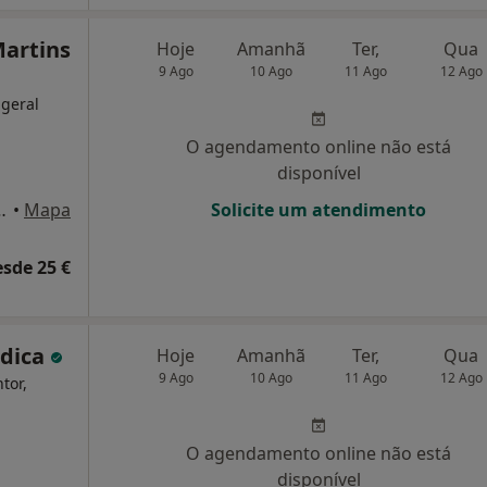
artins
Hoje
Amanhã
Ter,
Qua
9 Ago
10 Ago
11 Ago
12 Ago
 geral
O agendamento online não está
disponível
 3 A, Agualva-Cacém
•
Mapa
Solicite um atendimento
esde 25 €
édica
Hoje
Amanhã
Ter,
Qua
9 Ago
10 Ago
11 Ago
12 Ago
tor,
O agendamento online não está
disponível