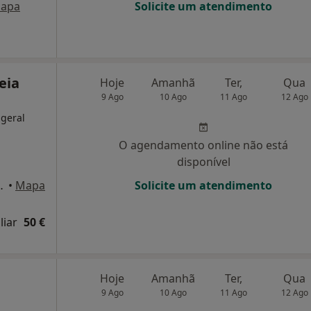
apa
Solicite um atendimento
eia
Hoje
Amanhã
Ter,
Qua
9 Ago
10 Ago
11 Ago
12 Ago
 geral
O agendamento online não está
disponível
dino, 3, Caneças
•
Mapa
Solicite um atendimento
liar
50 €
Hoje
Amanhã
Ter,
Qua
9 Ago
10 Ago
11 Ago
12 Ago