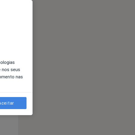
Qui,
Sex,
Sáb,
13 Ago
14 Ago
15 Ago
nologias
e nos seus
momento nas
Qui,
Sex,
Sáb,
13 Ago
14 Ago
15 Ago
Aceitar