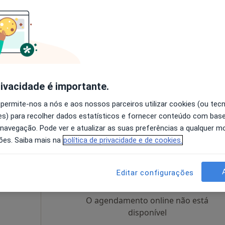
ida
Hoje
Amanhã
Ter,
Qua
9 Ago
10 Ago
11 Ago
12 Ago
alista em
O agendamento online não está
disponível
rivacidade é importante.
 Gomes Monteiro 4, Odivelas
•
Mapa
Solicite um atendimento
 permite-nos a nós e aos nossos parceiros utilizar cookies (ou tec
s) para recolher dados estatísticos e fornecer conteúdo com bas
 navegação. Pode ver e atualizar as suas preferências a qualquer 
ões. Saiba mais na
política de privacidade e de cookies.
avares
Hoje
Amanhã
Ter,
Qua
9 Ago
10 Ago
11 Ago
12 Ago
Editar configurações
 geral
O agendamento online não está
disponível