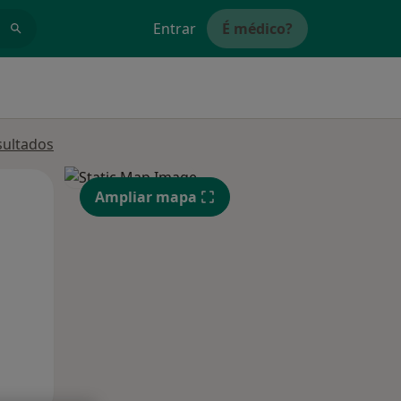
Entrar
É médico?
sultados
Qui,
Sex,
Sáb,
Ampliar mapa
13 Ago
14 Ago
15 Ago