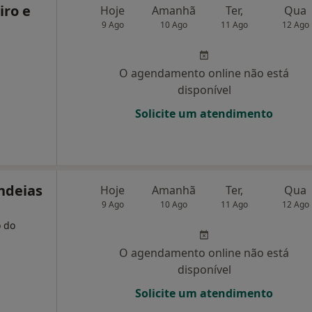
iro e
Hoje
Amanhã
Ter,
Qua
9 Ago
10 Ago
11 Ago
12 Ago
O agendamento online não está
disponível
Solicite um atendimento
andeias
Hoje
Amanhã
Ter,
Qua
9 Ago
10 Ago
11 Ago
12 Ago
o do
O agendamento online não está
disponível
Solicite um atendimento