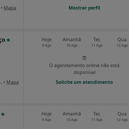
•
Mapa
Mostrar perfil
nço
Hoje
Amanhã
Ter,
Qua
9 Ago
10 Ago
11 Ago
12 Ago
O agendamento online não está
disponível
 dos Ulmeiros - Pingo Doce de Telheiras,
•
Mapa
Solicite um atendimento
o
Hoje
Amanhã
Ter,
Qua
9 Ago
10 Ago
11 Ago
12 Ago