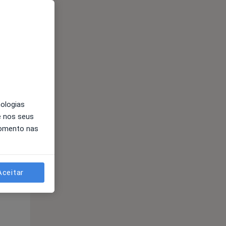
Qua
Qui,
Sex,
12 Ago
13 Ago
14 Ago
nologias
e nos seus
momento nas
Aceitar
Qua
Qui,
Sex,
12 Ago
13 Ago
14 Ago