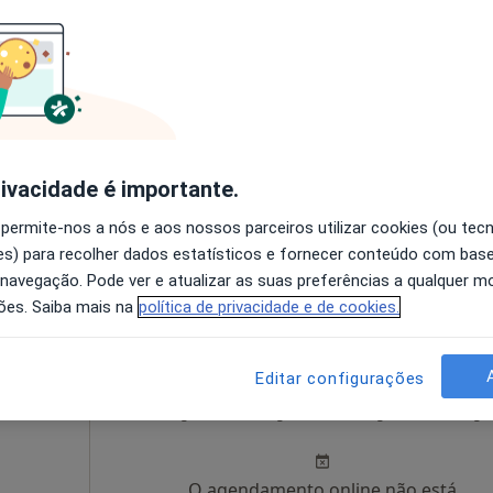
 Silva
Hoje
Amanhã
Segunda-feira
Ter,
8 Ago
9 Ago
10 Ago
11 Ago
 estético,
O agendamento online não está
rivacidade é importante.
disponível
 permite-nos a nós e aos nossos parceiros utilizar cookies (ou tec
•
Mapa
Solicite um atendimento
s) para recolher dados estatísticos e fornecer conteúdo com bas
 navegação. Pode ver e atualizar as suas preferências a qualquer 
35 €
ões. Saiba mais na
política de privacidade e de cookies.
Editar configurações
ibeiro
Hoje
Amanhã
Segunda-feira
Ter,
8 Ago
9 Ago
10 Ago
11 Ago
O agendamento online não está