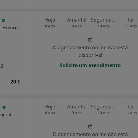
a
Hoje
Amanhã
Segunda-feira
Ter,
8 Ago
9 Ago
10 Ago
11 Ago
 estético
O agendamento online não está
disponível
pa
Solicite um atendimento
20 €
a
Hoje
Amanhã
Segunda-feira
Ter,
8 Ago
9 Ago
10 Ago
11 Ago
 geral
O agendamento online não está