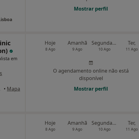
Mostrar perfil
Lisboa
inic
Hoje
Amanhã
Segunda-feira
Ter,
on)
8 Ago
9 Ago
10 Ago
11 Ago
alista em
O agendamento online não está
s
disponível
 Lisboa
•
Mapa
Mostrar perfil
Hoje
Amanhã
Segunda-feira
Ter,
8 Ago
9 Ago
10 Ago
11 Ago