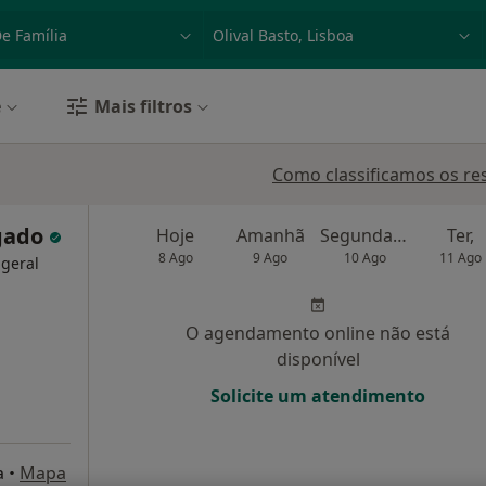
dade, doença ou nome
p. ex. Lisboa
e
Mais filtros
Como classificamos os re
lgado
Hoje
Amanhã
Segunda-feira
Ter,
8 Ago
9 Ago
10 Ago
11 Ago
 geral
O agendamento online não está
disponível
Solicite um atendimento
a
•
Mapa