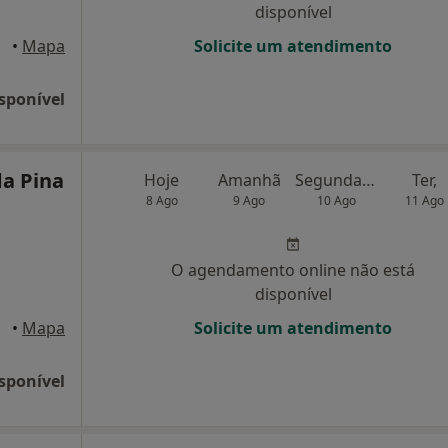
disponível
•
Mapa
Solicite um atendimento
sponível
da Pina
Hoje
Amanhã
Segunda-feira
Ter,
8 Ago
9 Ago
10 Ago
11 Ago
O agendamento online não está
disponível
•
Mapa
Solicite um atendimento
sponível