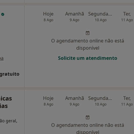
o
Hoje
Amanhã
Segunda-feira
Ter,
8 Ago
9 Ago
10 Ago
11 Ago
O agendamento online não está
disponível
pa
Solicite um atendimento
 gratuito
nicas
Hoje
Amanhã
Segunda-feira
Ter,
ias
8 Ago
9 Ago
10 Ago
11 Ago
ão geral,
O agendamento online não está
disponível