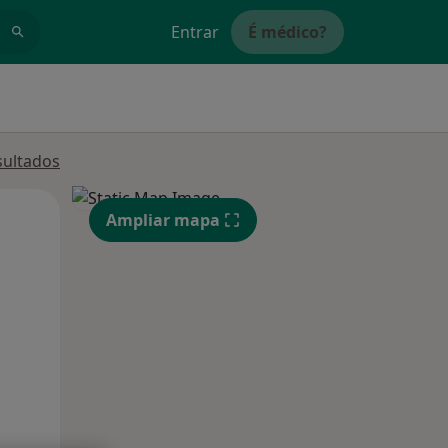
Entrar
É médico?
sultados
Qua
Qui,
Sex,
Ampliar mapa
12 Ago
13 Ago
14 Ago