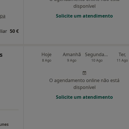
disponível
pa
Solicite um atendimento
liar
50 €
s
Hoje
Amanhã
Segunda-feira
Ter,
8 Ago
9 Ago
10 Ago
11 Ago
O agendamento online não está
disponível
Solicite um atendimento
Nunes