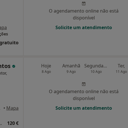
O agendamento online não está
disponível
apa
Solicite um atendimento
ções
 gratuito
ntos
Hoje
Amanhã
Segunda-feira
Ter,
8 Ago
9 Ago
10 Ago
11 Ago
tor,
O agendamento online não está
disponível
 Lisboa
•
Mapa
Solicite um atendimento
Medicina Geral e Familiar
120 €