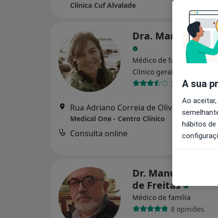
Clínica Cuf Alvalade
Dra. Maria Teresa
Médico de família, Médico
Clínico geral
A sua p
34 opiniões
Ao aceitar,
Rua Adriano Correia de Oliveira, Lisboa
semelhante
Medical One - Centro Clínico
hábitos de
Consulta online
configuraç
Dr. Manuel José R
de Freitas
Médico de família
8 opiniões