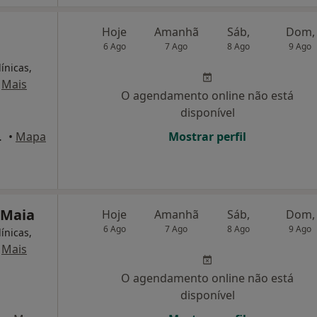
Hoje
Amanhã
Sáb,
Dom,
6 Ago
7 Ago
8 Ago
9 Ago
ínicas,
·
Mais
O agendamento online não está
disponível
a Maria da Feira
•
Mapa
Mostrar perfil
 Maia
Hoje
Amanhã
Sáb,
Dom,
6 Ago
7 Ago
8 Ago
9 Ago
ínicas,
·
Mais
O agendamento online não está
disponível