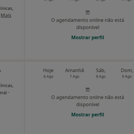
ínicas,
·
Mais
O agendamento online não está
disponível
Mostrar perfil
o
Hoje
Amanhã
Sáb,
Dom,
s
6 Ago
7 Ago
8 Ago
9 Ago
ínicas,
·
eral
O agendamento online não está
disponível
Mostrar perfil