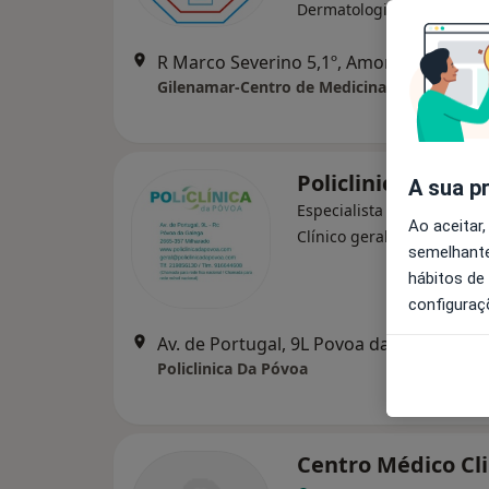
Dermatologista, Enfermei
R Marco Severino 5,1º, Amora
•
Mapa
Gilenamar-Centro de Medicina E Enfermag
Policlinica Da Pó
A sua p
Especialista em análises cl
Ao aceitar,
·
M
Clínico geral, Dentista
semelhante
hábitos de
configuraç
Av. de Portugal, 9L Povo
Policlinica Da Póvoa
Centro Médico Cl