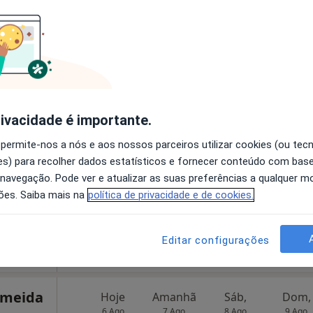
·
Mais
ro
disponível
Mostrar perfil
em
voa
Hoje
Amanhã
Sáb,
Dom,
rivacidade é importante.
6 Ago
7 Ago
8 Ago
9 Ago
ínicas,
 permite-nos a nós e aos nossos parceiros utilizar cookies (ou tec
ais
s) para recolher dados estatísticos e fornecer conteúdo com bas
 navegação. Pode ver e atualizar as suas preferências a qualquer 
O agendamento online não está
ões. Saiba mais na
política de privacidade e de cookies.
disponível
a da Galega, Milharado
•
Mapa
Mostrar perfil
Editar configurações
imeida
Hoje
Amanhã
Sáb,
Dom,
6 Ago
7 Ago
8 Ago
9 Ago