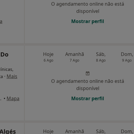
O agendamento online não está
disponível
a
Mostrar perfil
 Do
Hoje
Amanhã
Sáb,
Dom,
6 Ago
7 Ago
8 Ago
9 Ago
ínicas,
·
Mais
ta
O agendamento online não está
disponível
 Seixalinho, Barreiro
•
Mapa
Mostrar perfil
 Algés
Hoje
Amanhã
Sáb,
Dom,