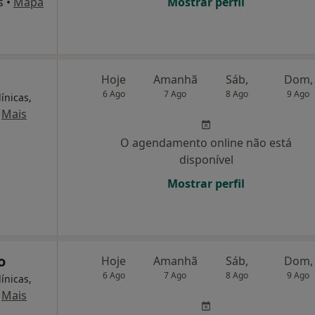
s
•
Mapa
Mostrar perfil
Hoje
Amanhã
Sáb,
Dom,
6 Ago
7 Ago
8 Ago
9 Ago
ínicas,
·
Mais
O agendamento online não está
disponível
Mostrar perfil
o
Hoje
Amanhã
Sáb,
Dom,
6 Ago
7 Ago
8 Ago
9 Ago
ínicas,
·
Mais