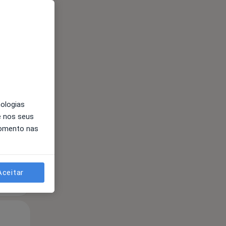
Segunda-feira
Ter,
Qua
10 Ago
11 Ago
12 Ago
nologias
e nos seus
momento nas
Aceitar
Segunda-feira
Ter,
Qua
10 Ago
11 Ago
12 Ago