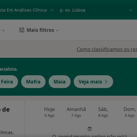
dade, doença ou nome
p. ex. Lisboa
e
Mais filtros
Como classificamos os re
cialista.
 Feira
Mafra
Maia
Veja mais
 de
Hoje
Amanhã
Sáb,
Dom,
6 Ago
7 Ago
8 Ago
9 Ago
ínicas,
O agendamento online não está