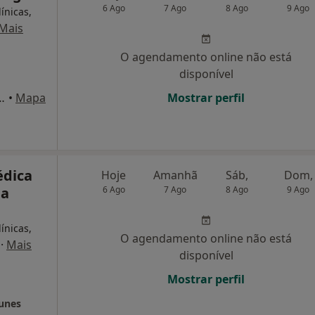
6 Ago
7 Ago
8 Ago
9 Ago
ínicas,
Mais
O agendamento online não está
disponível
erra, Nº 93 A - R/c Esq., Algés
•
Mapa
Mostrar perfil
édica
Hoje
Amanhã
Sáb,
Dom,
da
6 Ago
7 Ago
8 Ago
9 Ago
ínicas,
O agendamento online não está
·
Mais
disponível
Mostrar perfil
Nunes