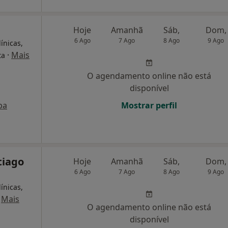
Hoje
Amanhã
Sáb,
Dom,
6 Ago
7 Ago
8 Ago
9 Ago
ínicas,
·
Mais
ta
O agendamento online não está
disponível
pa
Mostrar perfil
tiago
Hoje
Amanhã
Sáb,
Dom,
6 Ago
7 Ago
8 Ago
9 Ago
ínicas,
·
Mais
O agendamento online não está
disponível