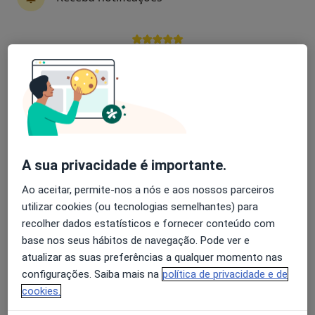
Mais
Av. de Portugal, 9L Povoa da Galega, Milharado
•
Mapa
Policlinica Da Póvoa
Avaliação dos usuários: 4,6 na Play Store e 4,2 na
Nenhum profissional neste centro médico tem consultas disponíveis
Apple
Mostrar perfil
A sua privacidade é importante.
Ao aceitar, permite-nos a nós e aos nossos parceiros
utilizar cookies (ou tecnologias semelhantes) para
recolher dados estatísticos e fornecer conteúdo com
base nos seus hábitos de navegação. Pode ver e
Dr. Hélio Marovas
atualizar as suas preferências a qualquer momento nas
Especialista em análises clínicas
configurações. Saiba mais na
política de privacidade e de
cookies.
Praceta Combatentes 40 (c/v), Mafra
•
Mapa
Clínica São José