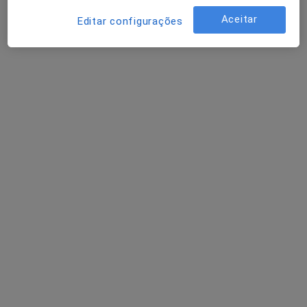
Esse especialista não oferece agendamento online para esse endereço.
Aceitar
Editar configurações
Solicite um atendimento
Dr. Idalina Rocha
Especialista em análises clínicas
Praceta Combatentes 40 (c/v), Mafra
•
Mapa
Clínica São José
Esse especialista não oferece agendamento online para esse endereço.