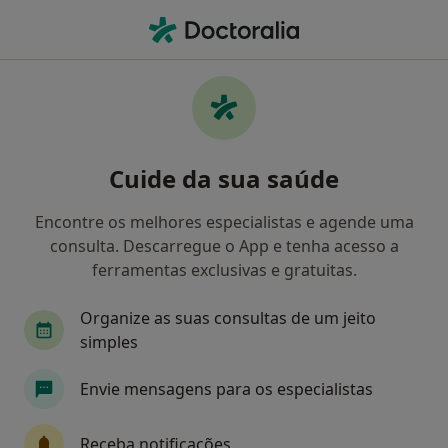
Men
Especialista Em Análises Clínicas • Mafra, Lisboa
Filters
Mapa
Especialistas em análises clínicas em Mafra
Cuide da sua saúde
Como classificamos os resultados
Encontre os melhores especialistas e agende uma
consulta. Descarregue o App e tenha acesso a
ferramentas exclusivas e gratuitas.
Organize as suas consultas de um jeito
simples
Envie mensagens para os especialistas
Policlinica Da Póvoa
·
Especialista em análises clínicas, Clínico geral, Dentista
Receba notificações