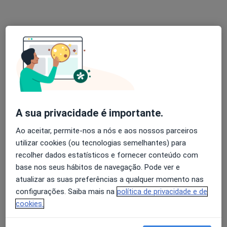
Rua Antero Andrade e Silva, 135 4520-290 Feira, Santa Maria da Feira
•
Mapa
Clínica Jardins Do Castelo
Esse especialista não oferece agendamento online para esse endereço.
Solicite um atendimento
A sua privacidade é importante.
Ao aceitar, permite-nos a nós e aos nossos parceiros
utilizar cookies (ou tecnologias semelhantes) para
recolher dados estatísticos e fornecer conteúdo com
base nos seus hábitos de navegação. Pode ver e
Dr Veríssimo Jesus
atualizar as suas preferências a qualquer momento nas
Especialista em análises clínicas, Clínico geral
configurações. Saiba mais na
política de privacidade e de
R Duque Saldanha 4-A, Odivelas
•
Mapa
cookies.
Consultório privado