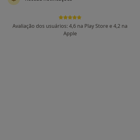
Dentaldente Madeira
Avaliação dos usuários: 4,6 na Play Store e 4,2 na
Especialista em análises clínicas, Clínico geral, Dentista
Apple
Impasse 1-Caminho Igreja 1, Funchal
•
Mapa
Consultório privado
Esse especialista não oferece agendamento online para esse endereço.
Solicite um atendimento