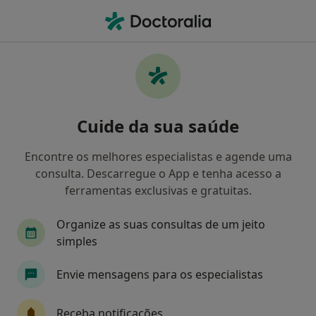
Men
Especialista Em Análises Clínicas
Filters
Mapa
Especialistas em análises clínicas
Cuide da sua saúde
Como classificamos os resultados
Encontre os melhores especialistas e agende uma
consulta. Descarregue o App e tenha acesso a
Escolha a localidade para a qual procura o especialista.
ferramentas exclusivas e gratuitas.
Lisboa
Porto
Santa Maria da Feira
M
Organize as suas consultas de um jeito
simples
Envie mensagens para os especialistas
Receba notificações