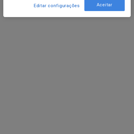
Esse especialista não oferece agendamento online para esse endereço.
Aceitar
Editar configurações
Solicite um atendimento
VIANALAB - Medicina Laboratorial
Especialista em análises clínicas
Rua Padre Himalaia 57, Viana do Castelo
•
Mapa
Clínica Das Mimosas
Esse especialista não oferece agendamento online para esse endereço.
Solicite um atendimento