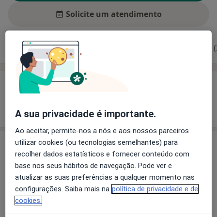
Solicite um atendimento
Experiência
Preços
Consultórios
Opiniões (
Experiência
Mostrar mais detalhes
sobre a experiência
A sua privacidade é importante.
Ao aceitar, permite-nos a nós e aos nossos parceiros
utilizar cookies (ou tecnologias semelhantes) para
Serviços e preços
recolher dados estatísticos e fornecer conteúdo com
Primeira consulta Análises Clínicas
base nos seus hábitos de navegação. Pode ver e
Detalhes
atualizar as suas preferências a qualquer momento nas
configurações. Saiba mais na
política de privacidade e de
Primeira consulta Clinica Geral
cookies.
Detalhes