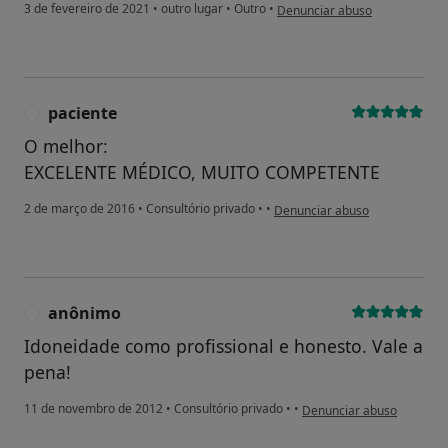
na opinião do utilizador Sandr
3 de fevereiro de 2021
•
outro lugar
•
Outro
•
Denunciar abuso
paciente
P
O melhor:
EXCELENTE MÉDICO, MUITO COMPETENTE
na opinião do utilizador pacien
2 de março de 2016
•
Consultório privado
•
•
Denunciar abuso
anônimo
A
Idoneidade como profissional e honesto. Vale a
pena!
na opinião do utilizador 
11 de novembro de 2012
•
Consultório privado
•
•
Denunciar abuso