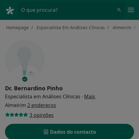
Men
O que procura?
Homepage
Especialista Em Análises Clínicas
Almeirim
Dr.
Bernardino Pinho
sobre as especiali
Especialista em Análises Clínicas
·
Mais
Almeirim
2 endereços
3 opiniões
Dados do contacto