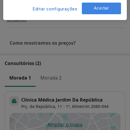
Aceitar
Editar configurações
Primeira consulta Endocrinologia
Detalhes
Como mostramos os preços?
Consultórios (2)
Morada 1
Morada 2
Clínica Médica Jardim Da República
Prç. da República, 11 - 1º,
Almeirim
2080-044
Ampliar o mapa
abre num novo separador