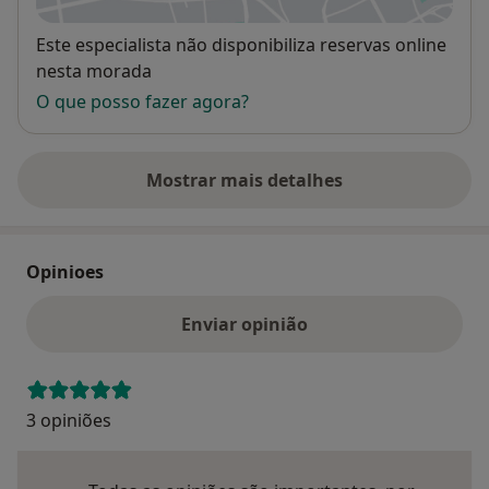
Disponibilidade
Este especialista não disponibiliza reservas online
nesta morada
O que posso fazer agora?
Mostrar mais detalhes
sobre o endereço
Opinioes
Enviar opinião
3 opiniões