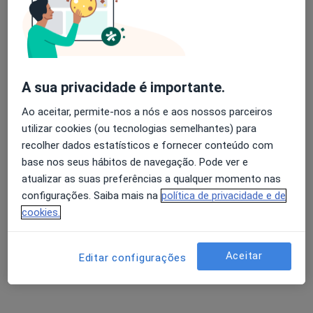
Adriana C Azevedo Teixeira
Avaliação dos usuários: 4,6 na Play Store e 4,2 na
Urologista
Apple
Coimbra
A sua privacidade é importante.
Ao aceitar, permite-nos a nós e aos nossos parceiros
Adriano Fernandes Pimenta
utilizar cookies (ou tecnologias semelhantes) para
recolher dados estatísticos e fornecer conteúdo com
Urologista
base nos seus hábitos de navegação. Pode ver e
Porto
atualizar as suas preferências a qualquer momento nas
configurações. Saiba mais na
política de privacidade e de
Alberto Carlos O Kochi
cookies.
Urologista
Custóias Mts
Aceitar
Editar configurações
Alberto Rodrigues de Matos