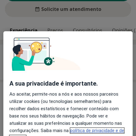
Solicite um atendimento
Experiência
Preços
Consultórios
Opiniões (
Experiência
Mostrar mais detalhes
sobre a experiência
A sua privacidade é importante.
Preços
Ao aceitar, permite-nos a nós e aos nossos parceiros
utilizar cookies (ou tecnologias semelhantes) para
Sem informação sobre serviços e preços
recolher dados estatísticos e fornecer conteúdo com
Este especialista ainda não adicionou nenhuma
base nos seus hábitos de navegação. Pode ver e
informação sobre serviços
atualizar as suas preferências a qualquer momento nas
configurações. Saiba mais na
política de privacidade e de