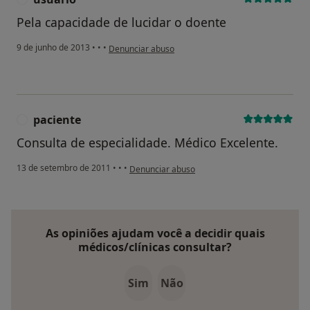
Pela capacidade de lucidar o doente
na opinião do utilizador usuário
9 de junho de 2013
•
•
•
Denunciar abuso
paciente
P
Consulta de especialidade. Médico Excelente.
na opinião do utilizador paciente
13 de setembro de 2011
•
•
•
Denunciar abuso
As opiniões ajudam você a decidir quais
médicos/clínicas consultar?
Sim
Não