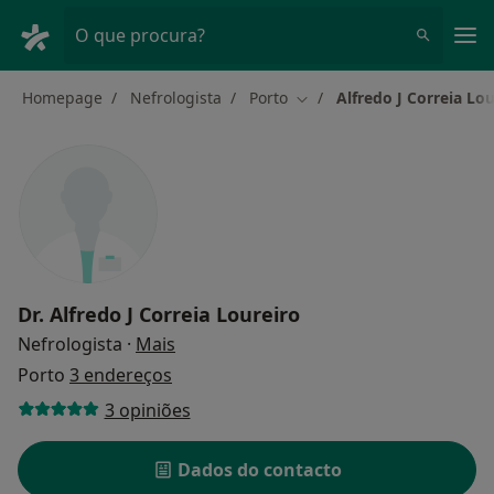
Men
O que procura?
Homepage
Nefrologista
Porto
Alfredo J Correia Lou
Mudar de cidade
Dr.
Alfredo J Correia Loureiro
sobre as especializações
Nefrologista
·
Mais
Porto
3 endereços
3 opiniões
Dados do contacto