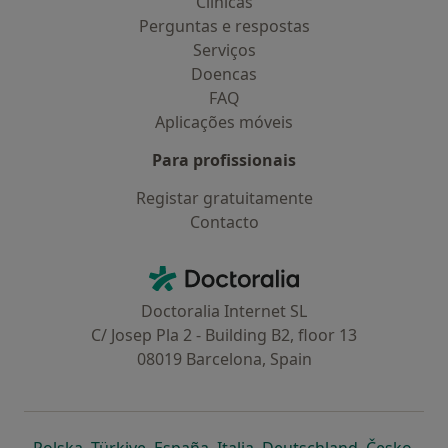
Clínicas
Perguntas e respostas
Serviços
Doencas
FAQ
Aplicações móveis
Para profissionais
Registar gratuitamente
Contacto
Contacto
Doctoralia - Homepage
Doctoralia Internet SL
C/ Josep Pla 2 - Building B2, floor 13
08019 Barcelona, Spain
abre num novo separador
abre num novo separador
abre num novo separador
abre num novo separado
abre num n
abre
Polska
,
Türkiye
,
España
,
Italia
,
Deutschland
,
Česko
,