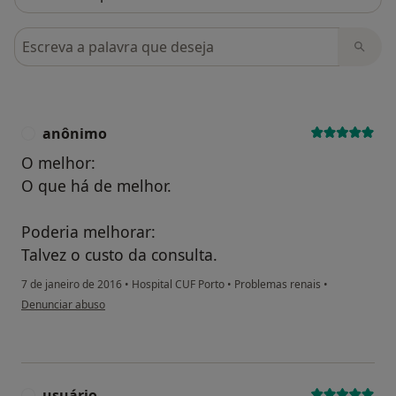
Pesquisar em opiniões
anônimo
A
O melhor:
O que há de melhor.
Poderia melhorar:
Talvez o custo da consulta.
7 de janeiro de 2016
•
Hospital CUF Porto
•
Problemas renais
•
na opinião do utilizador anônimo
Denunciar abuso
usuário
U