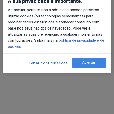
A sua privacidade é importante.
Gil Falcão
Ao aceitar, permite-nos a nós e aos nossos parceiros
utilizar cookies (ou tecnologias semelhantes) para
Urologista
recolher dados estatísticos e fornecer conteúdo com
11 opiniões
base nos seus hábitos de navegação. Pode ver e
atualizar as suas preferências a qualquer momento nas
Morada 1
Morada 2
Morada 3
Morada 4
configurações. Saiba mais na
política de privacidade e de
cookies.
Av. Gen. Norton de Matos 71, Algés
•
Mapa
Joaquim Chaves Miraflores
Aceitar
Editar configurações
Esse especialista não oferece agendamento online para esse endereço.
Solicite um atendimento