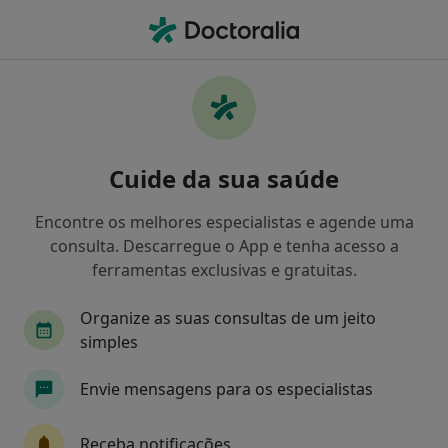
Men
Tumor Da Bexiga • Lisboa, Lisboa
Filters
• 1
Mapa
Tumor da bexiga, Lisboa
Cuide da sua saúde
Como classificamos os resultados
Encontre os melhores especialistas e agende uma
consulta. Descarregue o App e tenha acesso a
Qual é a especialização que procura?
ferramentas exclusivas e gratuitas.
Urologista
Nutricionista
Psicólogo
C
Organize as suas consultas de um jeito
simples
Envie mensagens para os especialistas
Receba notificações