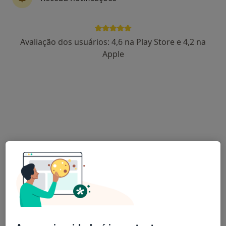
Dr. José Santos Dias
Avaliação dos usuários: 4,6 na Play Store e 4,2 na
Urologista
Apple
19 opiniões
INSTITUTO DA PRÓSTATA E INCONTINÊNCIA URINÁRIA - LISBOA Rua Castilho, 71, 1º Esq, Lisboa
•
Mapa
Consultório privado
Esse especialista não oferece agendamento online para esse endereço.
Solicite um atendimento