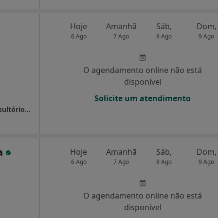
Hoje
Amanhã
Sáb,
Dom,
6 Ago
7 Ago
8 Ago
9 Ago
O agendamento online não está
disponível
Solicite um atendimento
Vera Afonso Mendes Psicóloga Clínica - Consultório 100% online
ra
Hoje
Amanhã
Sáb,
Dom,
6 Ago
7 Ago
8 Ago
9 Ago
O agendamento online não está
disponível