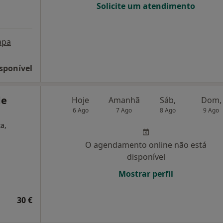
Solicite um atendimento
apa
sponível
de
Hoje
Amanhã
Sáb,
Dom,
6 Ago
7 Ago
8 Ago
9 Ago
a,
O agendamento online não está
disponível
Mostrar perfil
30 €