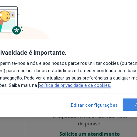
disponível
Saúde
Mostrar número
úde
rivacidade é importante.
Dra. Virgínia Antunes. - Consultório de Psicologia Online
 permite-nos a nós e aos nossos parceiros utilizar cookies (ou tec
50 €
s) para recolher dados estatísticos e fornecer conteúdo com bas
 navegação. Pode ver e atualizar as suas preferências a qualquer 
ões. Saiba mais na
política de privacidade e de cookies.
reia
Hoje
Amanhã
Sáb,
Dom,
6 Ago
7 Ago
8 Ago
9 Ago
Editar configurações
O agendamento online não está
disponível
Solicite um atendimento