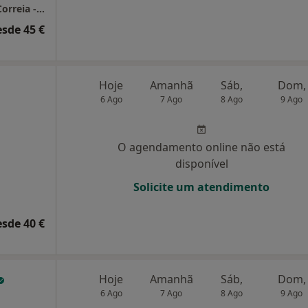
Consultório de Psicologia Online - Mariana Correia - Évora
esde 45 €
Hoje
Amanhã
Sáb,
Dom,
6 Ago
7 Ago
8 Ago
9 Ago
O agendamento online não está
disponível
Solicite um atendimento
esde 40 €
Hoje
Amanhã
Sáb,
Dom,
6 Ago
7 Ago
8 Ago
9 Ago