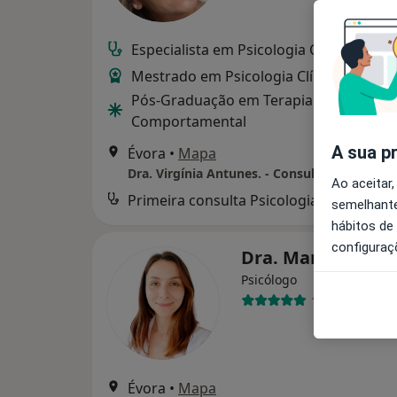
Especialista em Psicologia Clínica e da 
Mestrado em Psicologia Clínica e da Sa
Pós-Graduação em Terapia Cognitiva-
Comportamental
A sua p
Évora
•
Mapa
Ao aceitar,
Primeira consulta Psicologia
semelhante
hábitos de
configuraç
Dra. Mariana Cor
Psicólogo
10 opiniões
Évora
•
Mapa