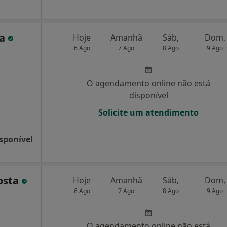
ra
Hoje
Amanhã
Sáb,
Dom,
6 Ago
7 Ago
8 Ago
9 Ago
O agendamento online não está
disponível
Solicite um atendimento
sponível
osta
Hoje
Amanhã
Sáb,
Dom,
6 Ago
7 Ago
8 Ago
9 Ago
O agendamento online não está