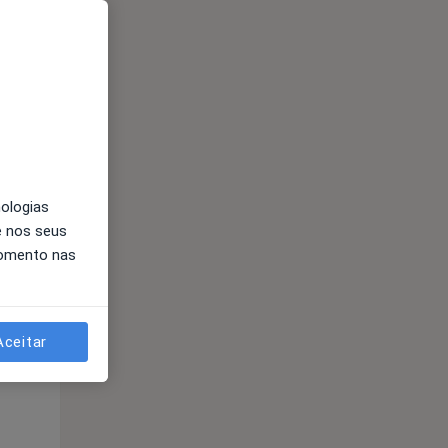
nologias
e nos seus
momento nas
Segunda-feira
Ter,
Qua
10 Ago
11 Ago
12 Ago
Aceitar