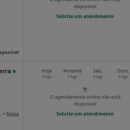
disponível
Solicite um atendimento
sponível
uerra
Hoje
Amanhã
Sáb,
Dom,
6 Ago
7 Ago
8 Ago
9 Ago
O agendamento online não está
disponível
º1, Quinta da Soeira, Évora
•
Mapa
Solicite um atendimento