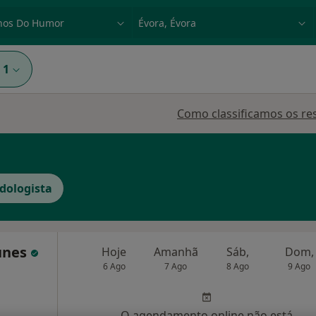
dade, doença ou nome
p. ex. Lisboa
1
Como classificamos os re
dologista
tunes
Hoje
Amanhã
Sáb,
Dom,
6 Ago
7 Ago
8 Ago
9 Ago
O agendamento online não está