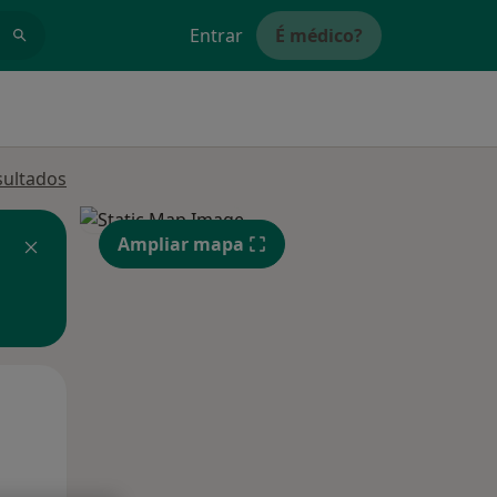
Entrar
É médico?
sultados
Ampliar mapa
Segunda-feira
Ter,
Qua
10 Ago
11 Ago
12 Ago