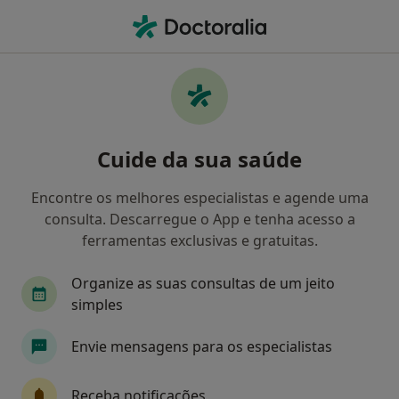
Men
Agorafobia • Évora, Évora
Filters
• 1
Mapa
Agorafobia, Évora
Cuide da sua saúde
Como classificamos os resultados
Encontre os melhores especialistas e agende uma
consulta. Descarregue o App e tenha acesso a
Qual é a especialização que procura?
ferramentas exclusivas e gratuitas.
Psicólogo
Endocrinologista
Organize as suas consultas de um jeito
simples
Envie mensagens para os especialistas
Receba notificações