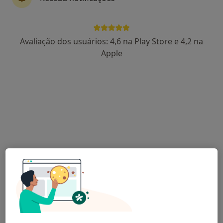
Dra. Júlia Costa
Avaliação dos usuários: 4,6 na Play Store e 4,2 na
Psicólogo
Apple
Morada 1
Morada 2
R Chartres, 6 (Horta da Porta), Évora
•
Mapa
Instituto Médico de Évora
Primeira consulta Psicologia
70 €
Esse especialista não oferece agendamento online para esse endereço.
Solicite um atendimento