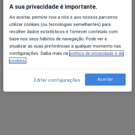
A sua privacidade é importante.
Ao aceitar, permite-nos a nós e aos nossos parceiros
utilizar cookies (ou tecnologias semelhantes) para
recolher dados estatísticos e fornecer conteúdo com
Dr. Rodrigo Pires
base nos seus hábitos de navegação. Pode ver e
Psicólogo
atualizar as suas preferências a qualquer momento nas
Avenida Fernando Pessoa , Évora
•
Mapa
configurações. Saiba mais na
política de privacidade e de
Clinica de Enfermagem do Bacelo
cookies.
Consulta online
Serviço gratuito
Esse especialista não oferece agendamento online para esse endereço.
Aceitar
Editar configurações
Solicite um atendimento