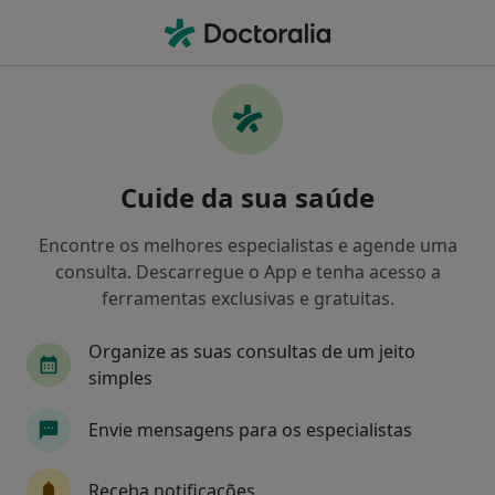
Men
Transtornos De Estresse Pós-Traumáticos • Évora, Évora
Filters
• 1
Mapa
Transtornos De Estresse Pós-Traumáticos,
Cuide da sua saúde
Évora
Como classificamos os resultados
Encontre os melhores especialistas e agende uma
consulta. Descarregue o App e tenha acesso a
ferramentas exclusivas e gratuitas.
Qual é a especialização que procura?
Organize as suas consultas de um jeito
Psicólogo
Psiquiatra
Enfermeiro
Neu
simples
Envie mensagens para os especialistas
Receba notificações