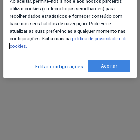
Ao aceitar, permite-nos a nós e aos nossos parceiros
utilizar cookies (ou tecnologias semelhantes) para
recolher dados estatísticos e fornecer conteúdo com
base nos seus hábitos de navegação. Pode ver e
atualizar as suas preferências a qualquer momento nas
configurações. Saiba mais na
política de privacidade e de
cookies.
Dra. Ana Cláudia Fernandes
Aceitar
Editar configurações
Psicólogo
15 opiniões
Rua da Vista Alegre 18, Évora
•
Mapa
Academia do Cérebro
Neurofeedback
desde 40 €
Esse especialista não oferece agendamento online para esse endereço.
Solicite um atendimento