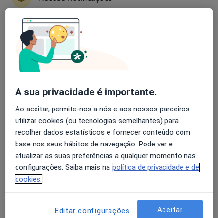
Dr. David Serra
Avaliação dos usuários: 4,6 na Play Store e 4,2 na
Dermatologista
Apple
3 opiniões
Morada 1
Morada 2
Morada 3
Morada 4
A sua privacidade é importante.
Ao aceitar, permite-nos a nós e aos nossos parceiros
Rua do Aires 41/43, Aveiro
•
Mapa
utilizar cookies (ou tecnologias semelhantes) para
Clínica S. Bernardo - José Augusto Lda.
recolher dados estatísticos e fornecer conteúdo com
Esse especialista não oferece agendamento online para esse endereço.
base nos seus hábitos de navegação. Pode ver e
atualizar as suas preferências a qualquer momento nas
Solicite um atendimento
configurações. Saiba mais na
política de privacidade e de
cookies.
Aceitar
Editar configurações