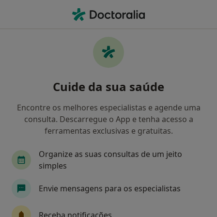
Men
Psoríase • Aveiro, Aveiro
Filters
• 1
Mapa
Psoríase, Aveiro
Cuide da sua saúde
Como classificamos os resultados
Encontre os melhores especialistas e agende uma
consulta. Descarregue o App e tenha acesso a
Qual é a especialização que procura?
ferramentas exclusivas e gratuitas.
Dermatologista
Otorrinolaringologista
P
Organize as suas consultas de um jeito
simples
Envie mensagens para os especialistas
Receba notificações