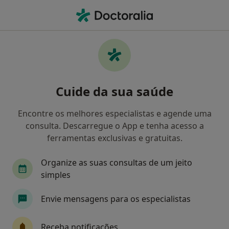
Men
Molusco Contagioso • Aveiro, Aveiro
Filters
• 1
Mapa
Molusco Contagioso, Aveiro
Cuide da sua saúde
Como classificamos os resultados
Encontre os melhores especialistas e agende uma
consulta. Descarregue o App e tenha acesso a
Qual é a especialização que procura?
ferramentas exclusivas e gratuitas.
Dermatologista
Otorrinolaringologista
P
Organize as suas consultas de um jeito
simples
Envie mensagens para os especialistas
Receba notificações