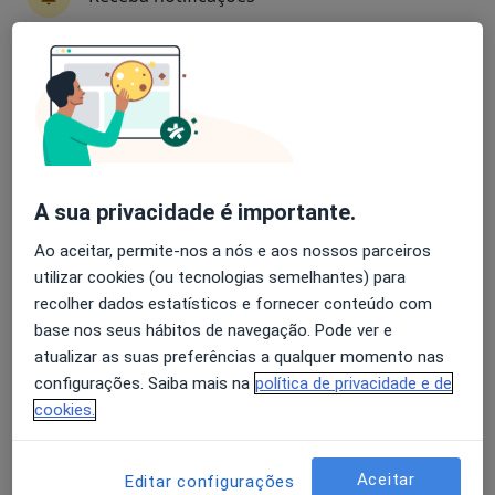
Dr. David Serra
Avaliação dos usuários: 4,6 na Play Store e 4,2 na
Dermatologista
Apple
3 opiniões
Morada 1
Morada 2
Morada 3
Morada 4
A sua privacidade é importante.
Ao aceitar, permite-nos a nós e aos nossos parceiros
Rua do Aires 41/43, Aveiro
•
Mapa
utilizar cookies (ou tecnologias semelhantes) para
Clínica S. Bernardo - José Augusto Lda.
recolher dados estatísticos e fornecer conteúdo com
Esse especialista não oferece agendamento online para esse endereço.
base nos seus hábitos de navegação. Pode ver e
atualizar as suas preferências a qualquer momento nas
Solicite um atendimento
configurações. Saiba mais na
política de privacidade e de
cookies.
Aceitar
Editar configurações