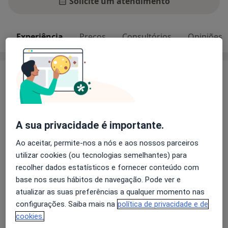
Solicite um atendimento
Experiência
Preços
Consultórios
Opiniões
Experiência
Principais doenças tratadas
Transtornos Da Ansiedade
Ansiedade Da Separação
Depressão Pós-Parto
A sua privacidade é importante.
Transtornos do Humor
Ao aceitar, permite-nos a nós e aos nossos parceiros
a11y_sr_mo
Transtornos De Estresse Pós-Traumáticos
+2
utilizar cookies (ou tecnologias semelhantes) para
recolher dados estatísticos e fornecer conteúdo com
Pacientes que trato
base nos seus hábitos de navegação. Pode ver e
Adultos
atualizar as suas preferências a qualquer momento nas
Crianças
configurações. Saiba mais na
política de privacidade e de
cookies.