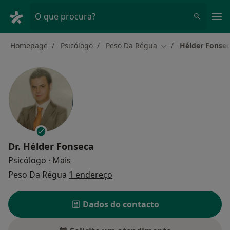
Men
O que procura?
Homepage
Psicólogo
Peso Da Régua
Hélder Fonse
Mudar de cidade
Dr.
Hélder Fonseca
sobre as especializações
Psicólogo
·
Mais
Peso Da Régua
1 endereço
Dados do contacto