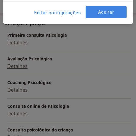
Mostrar mais detalhes
sobre a experiência
Aceitar
Editar configurações
Serviços e preços
Primeira consulta Psicologia
Detalhes
Avaliação Psicológica
Detalhes
Coaching Psicológico
Detalhes
Consulta online de Psicologia
Detalhes
Consulta psicológica da criança