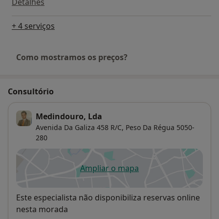
Detalhes
+ 4 serviços
Como mostramos os preços?
Consultório
Medindouro, Lda
Avenida Da Galiza 458 R/C,
Peso Da Régua
5050-
280
Ampliar o mapa
abre num novo separador
Disponibilidade
Este especialista não disponibiliza reservas online
nesta morada