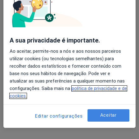
Alexandra Osório
Avaliação dos usuários: 4,6 na Play Store e 4,2 na
Dermatologista
Apple
Lisboa
A sua privacidade é importante.
Ao aceitar, permite-nos a nós e aos nossos parceiros
Ana Guerra Rodrigo
utilizar cookies (ou tecnologias semelhantes) para
recolher dados estatísticos e fornecer conteúdo com
Dermatologista
Cascais
base nos seus hábitos de navegação. Pode ver e
atualizar as suas preferências a qualquer momento nas
configurações. Saiba mais na
política de privacidade e de
Ana Maria Barata Feio Pereira
cookies.
Terrahe
Dermatologista
Aceitar
Editar configurações
Lisboa
Ana Maria Moreno